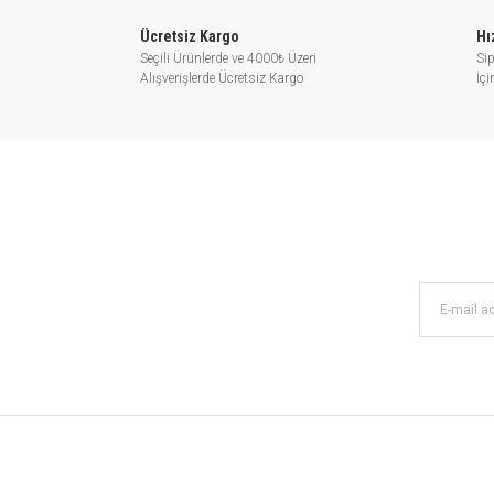
Suyun dola
Ücretsiz Kargo
Hı
Seçili Ürünlerde ve 4000₺ Üzeri
Sip
meydana gelir. Bundan sonra 
Alışverişlerde Ücretsiz Kargo
İç
Bu özel
Bu pompalar; içerisinde pat
kg/metreküp, kinematik viskozite