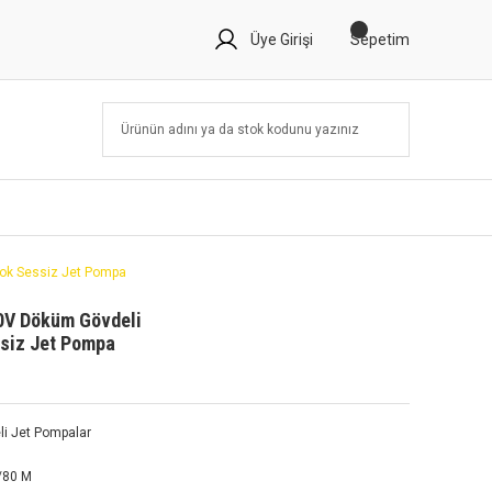
Üye Girişi
Sepetim
ok Sessiz Jet Pompa
0V Döküm Gövdeli
siz Jet Pompa
i Jet Pompalar
/80 M