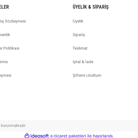
ELER
ÜYELİK & SİPARİŞ
tış Sözleşmesi
Üyelik
üvenlik
Sipariş
er Politikası
Teslimat
dirme
İptal & İade
leşmesi
Şifremi Unuttum
le korunmaktadır.
ile
ideasoft
e-