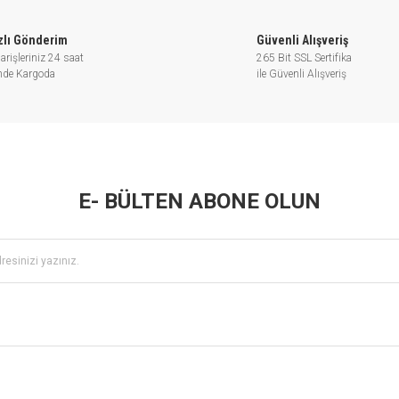
zlı Gönderim
Güvenli Alışveriş
arişleriniz 24 saat
265 Bit SSL Sertifika
inde Kargoda
ile Güvenli Alışveriş
E- BÜLTEN ABONE OLUN