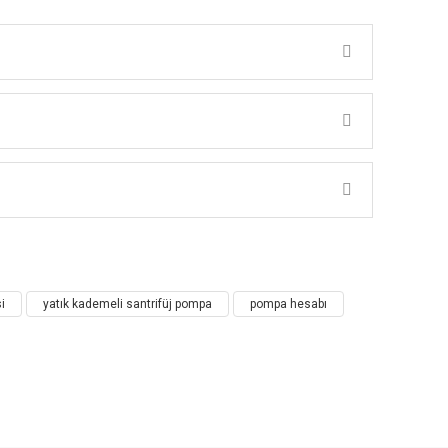
R
aplı sulamalarda kullanılır.
i
yatık kademeli santrifüj pompa
pompa hesabı