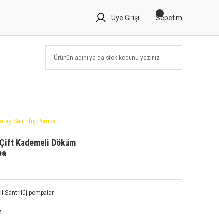
Üye Girişi
Sepetim
atay Santrifüj Pompa
 Çift Kademeli Döküm
pa
 Santrifüj pompalar
M