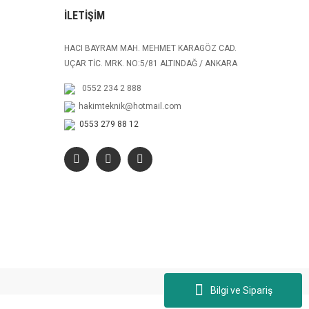
İLETİŞİM
HACI BAYRAM MAH. MEHMET KARAGÖZ CAD.
UÇAR TİC. MRK. NO:5/81 ALTINDAĞ / ANKARA
0552 234 2 888
hakimteknik@hotmail.com
0553 279 88 12
Bilgi ve Sipariş