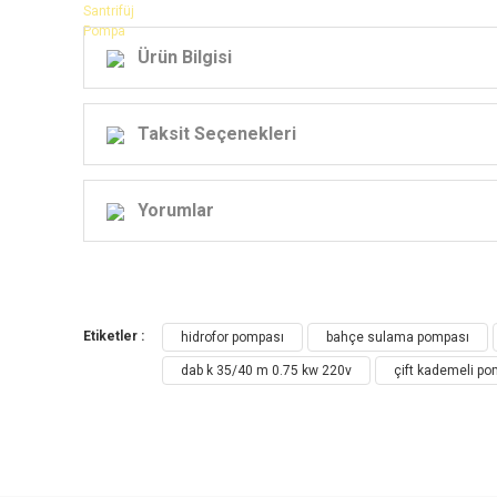
Ürün Bilgisi
Taksit Seçenekleri
Yorumlar
Bu tip pompalar genellikle
Etiketler :
hidrofor pompası
bahçe sulama pompası
dab k 35/40 m 0.75 kw 220v
çift kademeli p