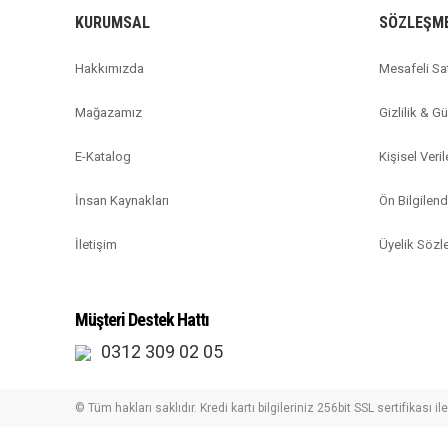
KURUMSAL
SÖZLEŞM
Hakkımızda
Mesafeli Sa
Mağazamız
Gizlilik & G
E-Katalog
Kişisel Veril
İnsan Kaynakları
Ön Bilgilen
İletişim
Üyelik Söz
Müşteri Destek Hattı
0312 309 02 05
© Tüm hakları saklıdır. Kredi kartı bilgileriniz 256bit SSL sertifikası i