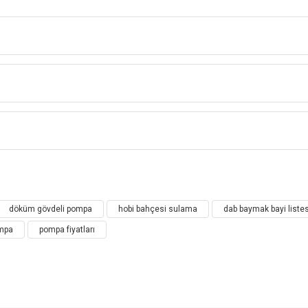
DAB K Serisi
YATAY ÇİFT KADEMELİ SANTRİFÜJ POMPALA
 su temininde, hidrofor sistemlerinde ve küçük ç
Bu ürüne ilk yorumu siz yapın!
döküm gövdeli pompa
hobi bahçesi sulama
dab baymak bayi listes
Yorum Yaz
ompa
pompa fiyatları