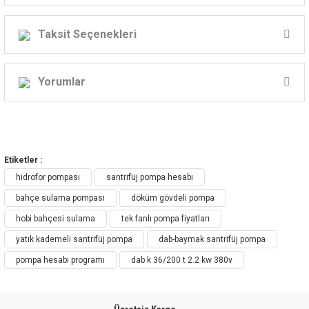
DAB K Serisi
Taksit Seçenekleri
YATAY TEK KADEMELİ SANTRİFÜJ
POMPALAR
Yorumlar
Bu tip pompalar genellikle su temininde,
Bu ürüne ilk yorumu siz yapın!
hidrofor sistemlerinde ve küçük çaplı
Etiketler :
sulamalarda kullanılır.
Yorum Yaz
hidrofor pompası
santrifüj pompa hesabı
bahçe sulama pompası
döküm gövdeli pompa
hobi bahçesi sulama
tek fanlı pompa fiyatları
yatık kademeli santrifüj pompa
dab-baymak santrifüj pompa
pompa hesabı programı
dab k 36/200 t 2.2 kw 380v