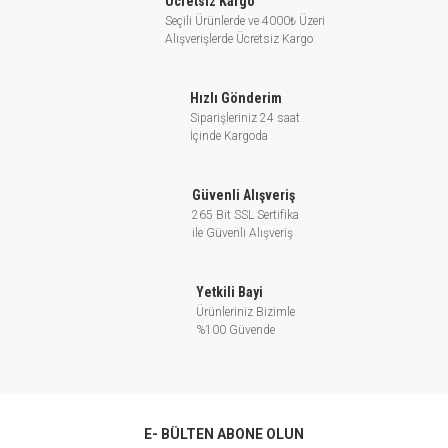
Ücretsiz Kargo
Seçili Ürünlerde ve 4000₺ Üzeri
Alışverişlerde Ücretsiz Kargo
Hızlı Gönderim
Siparişleriniz 24 saat
İçinde Kargoda
Güvenli Alışveriş
265 Bit SSL Sertifika
ile Güvenli Alışveriş
Yetkili Bayi
Ürünleriniz Bizimle
%100 Güvende
E- BÜLTEN ABONE OLUN