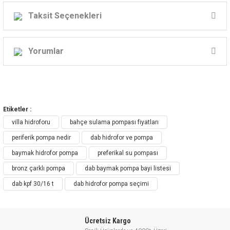
Dab KP Seri Bronz Çarklı Periferik Pompalar
Taksit Seçenekleri
Yorumlar
Bu ürüne ilk yorumu siz yapın!
Etiketler :
Yorum Yaz
villa hidroforu
bahçe sulama pompası fiyatları
periferik pompa nedir
dab hidrofor ve pompa
baymak hidrofor pompa
preferikal su pompası
Endüstriyel Uygulamalar İçin Profesyonel Çözüm
bronz çarklı pompa
dab baymak pompa bayi listesi
Yüksek Verim
dab kpf 30/16 t
dab hidrofor pompa seçimi
Kolay Kullanım
Ücretsiz Kargo