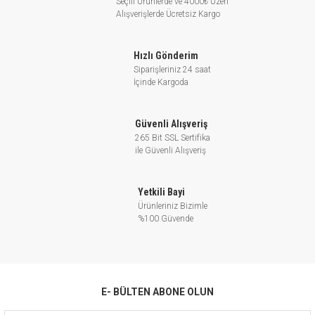
Seçili Ürünlerde ve 4000₺ Üzeri
Alışverişlerde Ücretsiz Kargo
Hızlı Gönderim
Siparişleriniz 24 saat
İçinde Kargoda
Güvenli Alışveriş
265 Bit SSL Sertifika
ile Güvenli Alışveriş
Yetkili Bayi
Ürünleriniz Bizimle
%100 Güvende
E- BÜLTEN ABONE OLUN