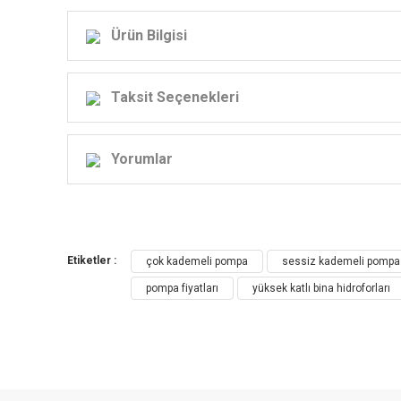
Ürün Bilgisi
Taksit Seçenekleri
Yorumlar
KV
Endü
Etiketler :
çok kademeli pompa
sessiz kademeli pompa
pompa fiyatları
yüksek katlı bina hidroforları