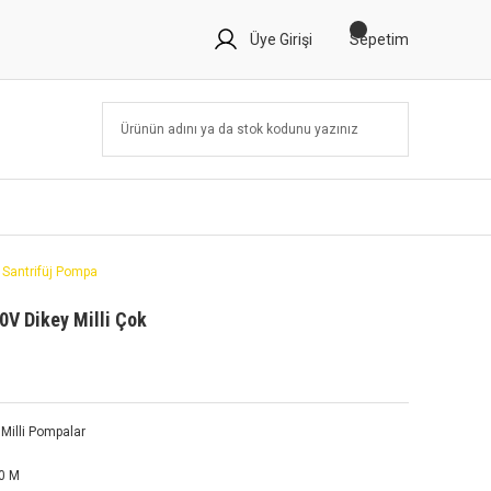
Üye Girişi
Sepetim
 Santrifüj Pompa
0V Dikey Milli Çok
k Milli Pompalar
0 M