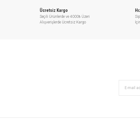
HİDROFOR 
Ücretsiz Kargo
Hı
Seçili Ürünlerde ve 4000₺ Üzeri
Sip
Alışverişlerde Ücretsiz Kargo
İç
Kademeli pompalar, sanayilerd
istasyonlarında, tatil köylerinde al
basınçl