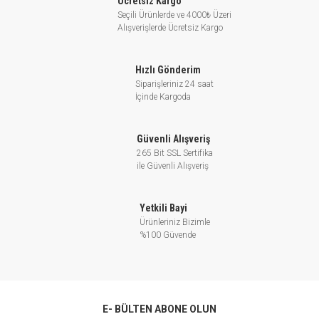
Ücretsiz Kargo
Seçili Ürünlerde ve 4000₺ Üzeri
Alışverişlerde Ücretsiz Kargo
HİDROFOR GRUPLARINDA VE ENDÜSTRİYEL
ALANLARDA KULLANILIR.
Hızlı Gönderim
Siparişleriniz 24 saat
İçinde Kargoda
GENEL OLARAK KULLANIM ALANLARI
Güvenli Alışveriş
265 Bit SSL Sertifika
Kademeli pompalar, sanayilerde,
ile Güvenli Alışveriş
hastanelerde, yerleşim birimlerinde,
otellerde, toplu konutlarda, benzin
Yetkili Bayi
istasyonlarında, tatil köylerinde alış veriş
Ürünleriniz Bizimle
%100 Güvende
merkezlerinde, sosyal tesislerde, yangın
sistemlerinde hidrofor amaçlı ve basınçlı
su ihtiyaçlarını karşılamak için
kullanılmaktadırlar.
E- BÜLTEN ABONE OLUN