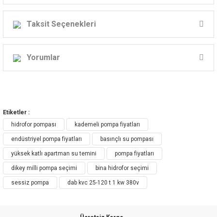
DAB KVC Serisi
Taksit Seçenekleri
DİK MİLLİ SANTRİFÜJ
POMPALAR
Yorumlar
KVC – DİKEY KADEMELİ SANTRİFÜJ
Bu ürüne ilk yorumu siz yapın!
POMPA
Etiketler :
Yorum Yaz
hidrofor pompası
kademeli pompa fiyatları
Endüstriyel Uygulamalar İçin
endüstriyel pompa fiyatları
basınçlı su pompası
Profesyonel Çözüm
yüksek katlı apartman su temini
pompa fiyatları
dikey milli pompa seçimi
bina hidrofor seçimi
Yüksek Verim
sessiz pompa
dab kvc 25-120 t 1 kw 380v
Kolay Kullanım