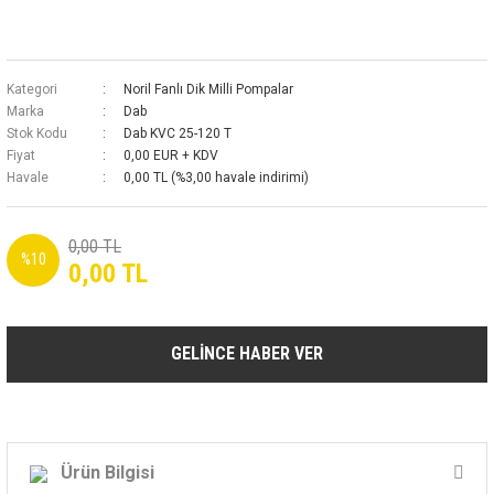
Kategori
Noril Fanlı Dik Milli Pompalar
Marka
Dab
Stok Kodu
Dab KVC 25-120 T
Fiyat
0,00 EUR + KDV
Havale
0,00 TL (%3,00 havale indirimi)
0,00 TL
%10
0,00 TL
GELİNCE HABER VER
Ürün Bilgisi