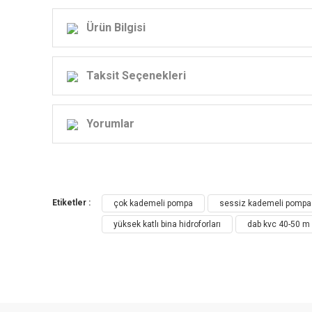
Ürün Bilgisi
Taksit Seçenekleri
Yorumlar
KV
Endü
Etiketler :
çok kademeli pompa
sessiz kademeli pompa
yüksek katlı bina hidroforları
dab kvc 40-50 m