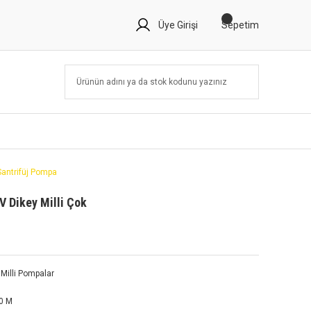
Üye Girişi
Sepetim
Santrifüj Pompa
 Dikey Milli Çok
k Milli Pompalar
0 M