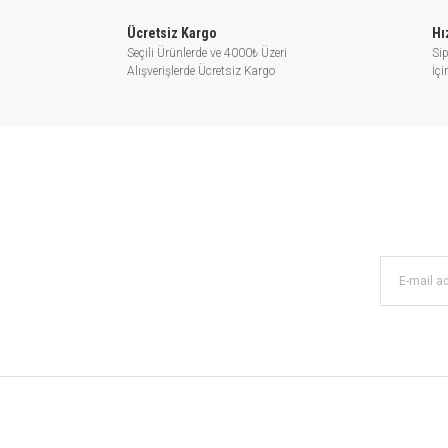
HİDROFOR 
Ücretsiz Kargo
Hı
Seçili Ürünlerde ve 4000₺ Üzeri
Sip
Alışverişlerde Ücretsiz Kargo
İç
Kademeli pompalar, sanayilerd
istasyonlarında, tatil köylerinde al
basınçl