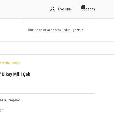
Üye Girişi
Sepetim
antrifüj Pompa
 Dikey Milli Çok
k Milli Pompalar
0 T