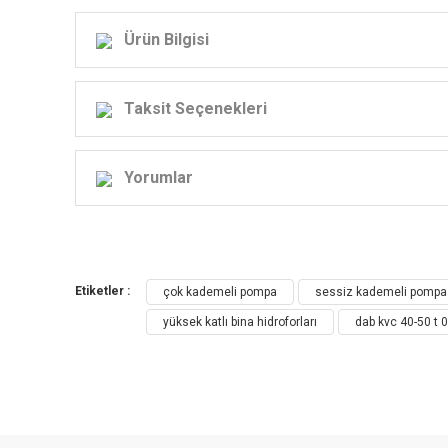
Ürün Bilgisi
Taksit Seçenekleri
Yorumlar
KV
Endü
Etiketler :
çok kademeli pompa
sessiz kademeli pompa
yüksek katlı bina hidroforları
dab kvc 40-50 t 