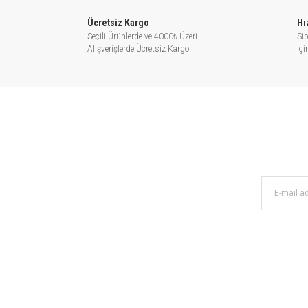
HİDROFOR 
Ücretsiz Kargo
Hı
Seçili Ürünlerde ve 4000₺ Üzeri
Sip
Alışverişlerde Ücretsiz Kargo
İç
Kademeli pompalar, sanayilerd
istasyonlarında, tatil köylerinde al
basınçl