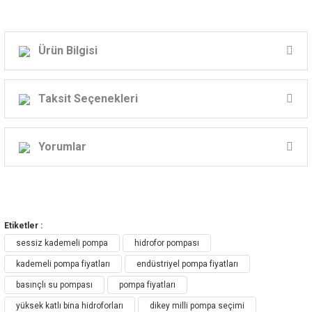
Ürün Bilgisi
DAB KVC Serisi
Taksit Seçenekleri
DİK MİLLİ SANTRİFÜJ
POMPALAR
Yorumlar
KVC – DİKEY KADEMELİ SANTRİFÜJ
Bu ürüne ilk yorumu siz yapın!
POMPA
Etiketler :
Yorum Yaz
sessiz kademeli pompa
hidrofor pompası
Endüstriyel Uygulamalar İçin
kademeli pompa fiyatları
endüstriyel pompa fiyatları
Profesyonel Çözüm
basınçlı su pompası
pompa fiyatları
yüksek katlı bina hidroforları
dikey milli pompa seçimi