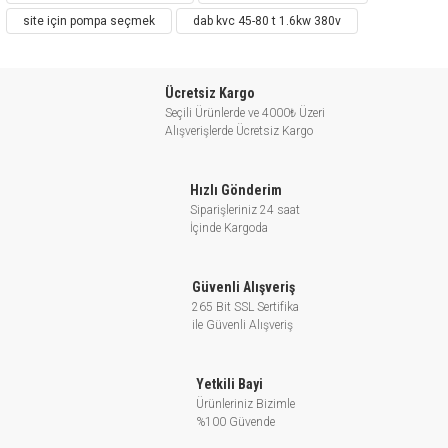
Yüksek Verim
site için pompa seçmek
dab kvc 45-80 t 1.6kw 380v
Kolay Kullanım
Ücretsiz Kargo
Seçili Ürünlerde ve 4000₺ Üzeri
Alışverişlerde Ücretsiz Kargo
HİDROFOR GRUPLARINDA VE ENDÜSTRİYEL
ALANLARDA KULLANILIR.
Hızlı Gönderim
Siparişleriniz 24 saat
İçinde Kargoda
GENEL OLARAK KULLANIM ALANLARI
Güvenli Alışveriş
265 Bit SSL Sertifika
Kademeli pompalar, sanayilerde,
ile Güvenli Alışveriş
hastanelerde, yerleşim birimlerinde,
otellerde, toplu konutlarda, benzin
Yetkili Bayi
istasyonlarında, tatil köylerinde alış veriş
Ürünleriniz Bizimle
%100 Güvende
merkezlerinde, sosyal tesislerde, yangın