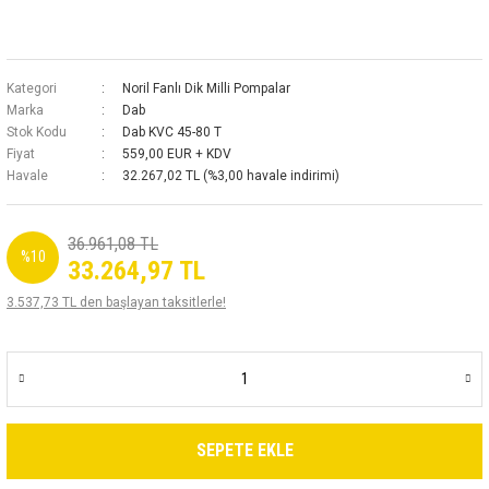
Kategori
Noril Fanlı Dik Milli Pompalar
Marka
Dab
Stok Kodu
Dab KVC 45-80 T
Fiyat
559,00 EUR + KDV
Havale
32.267,02 TL (%3,00 havale indirimi)
36.961,08 TL
%10
33.264,97 TL
3.537,73 TL den başlayan taksitlerle!
SEPETE EKLE