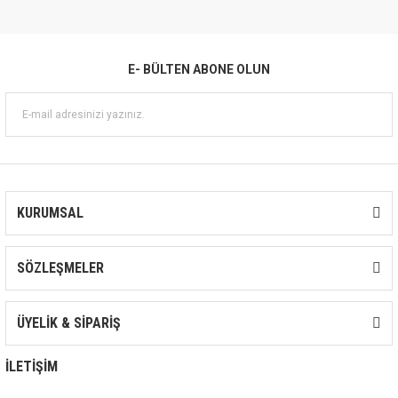
sistemlerinde hidrofor amaçlı ve basınçlı
su ihtiyaçlarını karşılamak için
kullanılmaktadırlar.
E- BÜLTEN ABONE OLUN
KURUMSAL
SÖZLEŞMELER
ÜYELİK & SİPARİŞ
İLETİŞİM