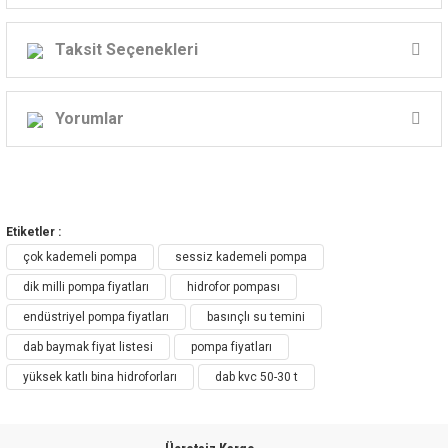
DAB KVC Serisi
Taksit Seçenekleri
DİK MİLLİ SANTRİFÜJ
POMPALAR
Yorumlar
KVC – DİKEY KADEMELİ SANTRİFÜJ
Bu ürüne ilk yorumu siz yapın!
POMPA
Etiketler :
Yorum Yaz
çok kademeli pompa
sessiz kademeli pompa
Endüstriyel Uygulamalar İçin
dik milli pompa fiyatları
hidrofor pompası
Profesyonel Çözüm
endüstriyel pompa fiyatları
basınçlı su temini
dab baymak fiyat listesi
pompa fiyatları
Yüksek Verim
yüksek katlı bina hidroforları
dab kvc 50-30 t
Kolay Kullanım