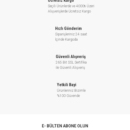
Ücretsiz Kargo
Seçili Ürünlerde ve 4000₺ Üzeri
Alışverişlerde Ücretsiz Kargo
HİDROFOR GRUPLARINDA VE ENDÜSTRİYEL
ALANLARDA KULLANILIR.
Hızlı Gönderim
Siparişleriniz 24 saat
İçinde Kargoda
GENEL OLARAK KULLANIM ALANLARI
Güvenli Alışveriş
265 Bit SSL Sertifika
Kademeli pompalar, sanayilerde,
ile Güvenli Alışveriş
hastanelerde, yerleşim birimlerinde,
otellerde, toplu konutlarda, benzin
Yetkili Bayi
istasyonlarında, tatil köylerinde alış veriş
Ürünleriniz Bizimle
%100 Güvende
merkezlerinde, sosyal tesislerde, yangın
sistemlerinde hidrofor amaçlı ve basınçlı
su ihtiyaçlarını karşılamak için
kullanılmaktadırlar.
E- BÜLTEN ABONE OLUN