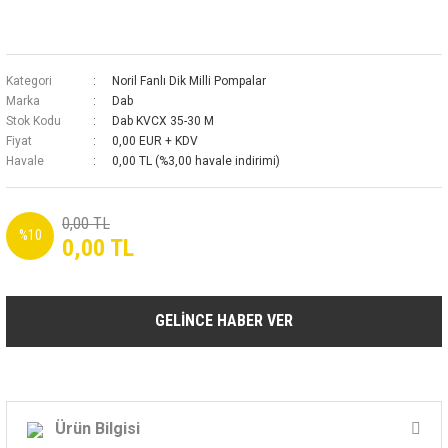
Kategori
Noril Fanlı Dik Milli Pompalar
Marka
Dab
Stok Kodu
Dab KVCX 35-30 M
Fiyat
0,00 EUR + KDV
Havale
0,00 TL (%3,00 havale indirimi)
0,00 TL
%10
0,00 TL
GELİNCE HABER VER
Ürün Bilgisi