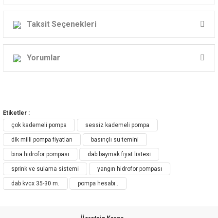
DAB DİKEY MİLLİ SANTRİFÜJ
Taksit Seçenekleri
POMPALAR
KVCX Serisi
Yorumlar
AÇIKLAMA
Bu ürüne ilk yorumu siz yapın!
Küçük ve orta ölçekli kullanıcı su sistemleri
Etiketler :
için uygun dikey çok kademeli santrifüj pompa.
Yorum Yaz
çok kademeli pompa
Basınçlandırma üniteleri, basınçlı kapların
sessiz kademeli pompa
doldurulması, sprinkler ve sulama sistemleri,
dik milli pompa fiyatları
basınçlı su temini
yangın söndürme ve yıkama sistemleri,
bina hidrofor pompası
dab baymak fiyat listesi
kondens ve soğutma suyunun kanalize
sprink ve sulama sistemi
yangın hidrofor pompası
edilmesi için uygundur. Yenilikçi ve sağlam
dab kvcx 35-30 m.
pompa hesabı..
tasarım.