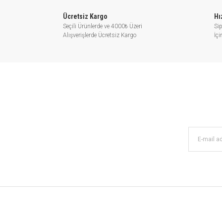
Ücretsiz Kargo
Hı
Kurulum: motorun her z
Seçili Ürünlerde ve 4000₺ Üzeri
Sip
Alışverişlerde Ücretsiz Kargo
İç
Sıvı sıcaklık aralığı: ev içi kullanım iç