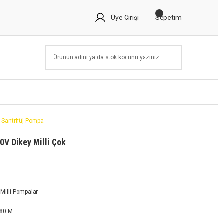
Üye Girişi
Sepetim
 Santrifüj Pompa
0V Dikey Milli Çok
k Milli Pompalar
-80 M