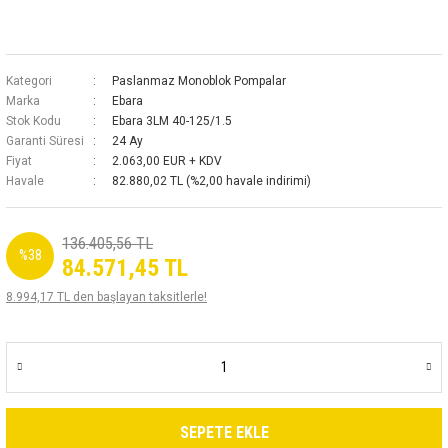
Kategori
Paslanmaz Monoblok Pompalar
Marka
Ebara
Stok Kodu
Ebara 3LM 40-125/1.5
Garanti Süresi
24 Ay
Fiyat
2.063,00 EUR + KDV
Havale
82.880,02 TL (%2,00 havale indirimi)
136.405,56 TL
%38
84.571,45 TL
8.994,17 TL den başlayan taksitlerle!
SEPETE EKLE