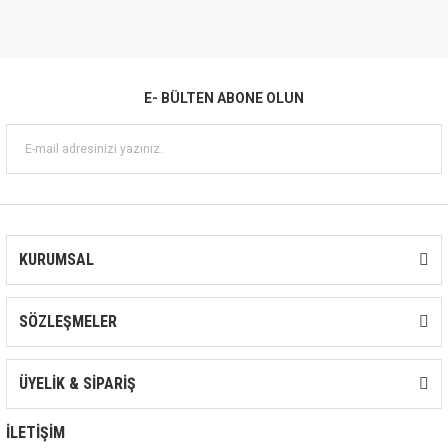
İşlemlerinde, Az Aşındırıcı Endüstriyel Atık Su Devrelerinde, Kabul Edilebilir A
Basılmasında, Hava ve Gaz Arıtma Sistemlerinde ve Biodizel, Bioetanol vb
Kullanılır.
E- BÜLTEN ABONE OLUN
KURUMSAL
SÖZLEŞMELER
ÜYELİK & SİPARİŞ
İLETİŞİM