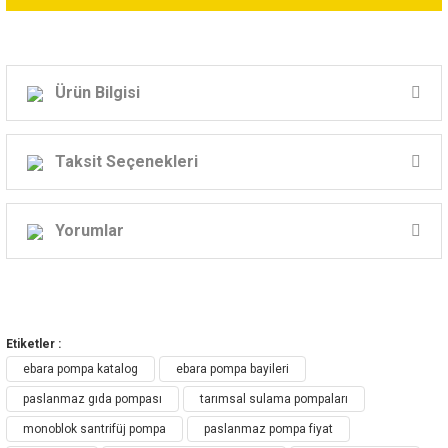
Ürün Bilgisi
Ebara Yatay Milli Monoblok Paslanmaz Çelik Santrifüj
Pompaları
Taksit Seçenekleri
Model:3LM 40-125
/1,5
Yorumlar
Güç: 2Hp
Volt: 380v
Bu ürüne ilk yorumu siz yapın!
Basma Kapasitesi
Etiketler :
19mss - 12m3/h
Yorum Yaz
ebara pompa katalog
ebara pompa bayileri
15mss - 24m3/h
paslanmaz gıda pompası
tarımsal sulama pompaları
7mss - 42m3/h
monoblok santrifüj pompa
paslanmaz pompa fiyat