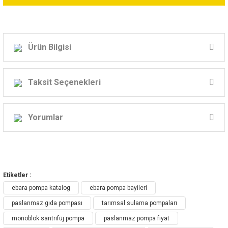
Ürün Bilgisi
Ebara Yatay Milli Monoblok Paslanmaz Çelik Santrifüj
Pompaları
Taksit Seçenekleri
Model: 3LS 80-160/18,5
Yorumlar
Güç: 25Hp
Volt: 380v
Bu ürüne ilk yorumu siz yapın!
Basma Kapasitesi
Etiketler :
39mss - 78m3/h
Yorum Yaz
ebara pompa katalog
ebara pompa bayileri
34mss - 144m3/h
paslanmaz gıda pompası
tarımsal sulama pompaları
20mss - 240m3/h
monoblok santrifüj pompa
paslanmaz pompa fiyat