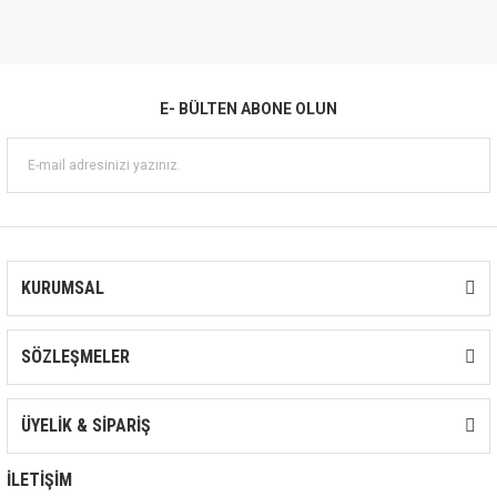
İşlemlerinde, Az Aşındırıcı Endüstriyel Atık Su Devrelerinde, Kabul Edilebilir A
Basılmasında, Hava ve Gaz Arıtma Sistemlerinde ve Biodizel, Bioetanol vb
Kullanılır.
E- BÜLTEN ABONE OLUN
KURUMSAL
SÖZLEŞMELER
ÜYELİK & SİPARİŞ
İLETİŞİM