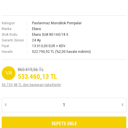
Kategori
Paslanmaz Monoblok Pompalar
Marka
Ebara
Stok Kodu
Ebara 3LM 80-160/18.5
Garanti Süresi
24 Ay
Fiyat
13.013,00 EUR + KDV
Havale
522.790,92 TL (%2,00 havale indirimi)
860.419,56 TL
%38
533.460,13 TL
56.733,48 TL den başlayan taksitlerle!
SEPETE EKLE