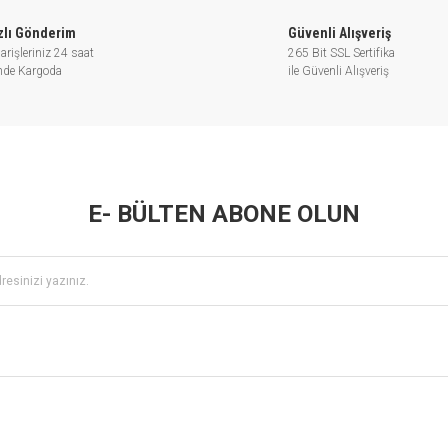
zlı Gönderim
Güvenli Alışveriş
arişleriniz 24 saat
265 Bit SSL Sertifika
inde Kargoda
ile Güvenli Alışveriş
E- BÜLTEN ABONE OLUN