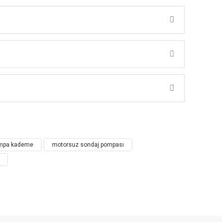
KADEMESİ-ÇIPLAK POMPA)
K!
ST OLARAK HAREKET EDER. BU ŞEKİLDE; ALT MOTOR
ÇALIŞABİLME ÖZELLİĞİ İLE 500 gr/m3 KUMA DAYANIKLI.
pompa kademe
motorsuz sondaj pompası
 EDİLİR.