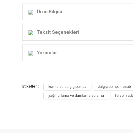
Ürün Bilgisi
FELSOM 4'' TEK DALGIÇ
Taksit Seçenekleri
Yorumlar
D
BAĞIMSIZ FLOAT FANLI SİSTEM SAYESİNDE;
DİĞER TÜM KLASİ
RULMANLARINA DAHA AZ AKSİYEL YÜK BİNER. DAHA DÜŞÜK M
Etiketler :
kumlu su dalgıç pompa
dalgıç pompa hesabı
yağmurlama ve damlama sulama
felsom at
YENİ DİZAYN İLE GÜNLERCE SUSUZ ÇALIŞABİLİR VE KUMLU S
FAN VE DİFÜZÖRLER YÜKSEK DERECE ISIYA DAYANIKLI,
FAN VE DİFÜZÖR ARASINDA MİNİMUM TEMAS,
AŞINMAYA DAYANIKLI CAM ELYAFLI FAN-DİFÜZÖRLÜ,
DİFÜZÖR GÖBEKLERİ SERAMİK BURÇLUDUR.