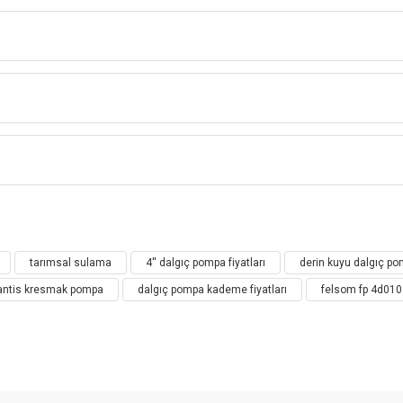
 POMPALAR (MOTORSUZ POMPA-POMPA 
ORJİNAL İTALYAN
ALGIÇ POMPACILIK TARİHİNDE BİR İL
Bu ürüne ilk yorumu siz yapın!
K FLOAT YÜZER FANLI POMPALARDAN FARKLI OLARAK, HER KADEME SERBE
OTOR AKIMI VE DAHA UZUN ÖMÜRLÜ MOTOR ÖMRÜ SAĞLANMIŞ OLUR. SUSUZ 
tarımsal sulama
4'' dalgıç pompa fiyatları
derin kuyu dalgıç 
Yorum Yaz
lantis kresmak pompa
dalgıç pompa kademe fiyatları
felsom fp 4d010
ULARDA TÜM DİĞER FLOAT YÜZER FANLI POMPALARDAN DAHA İYİ SONUÇ ELDE