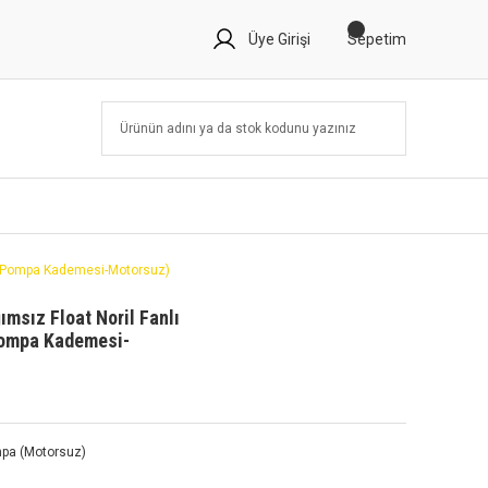
Üye Girişi
Sepetim
pa-Pompa Kademesi-Motorsuz)
msız Float Noril Fanlı
Pompa Kademesi-
mpa (Motorsuz)