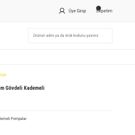
Üye Girişi
Sepetim
ompa
üm Gövdeli Kademeli
ademeli Pompalar
5