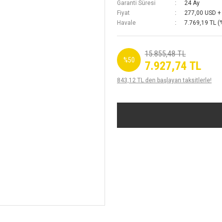
Garanti Süresi
24 Ay
Fiyat
277,00 USD +
Havale
7.769,19 TL (
15.855,48 TL
%50
7.927,74 TL
843,12 TL den başlayan taksitlerle!