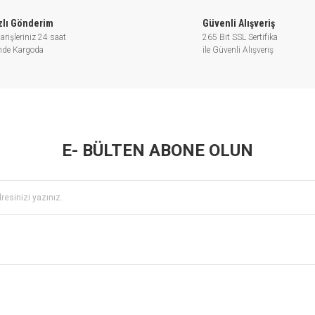
zlı Gönderim
Güvenli Alışveriş
arişleriniz 24 saat
265 Bit SSL Sertifika
inde Kargoda
ile Güvenli Alışveriş
E- BÜLTEN ABONE OLUN