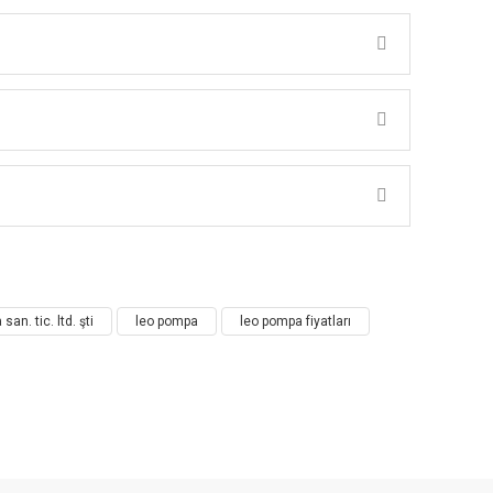
an. tic. ltd. şti
leo pompa
leo pompa fiyatları