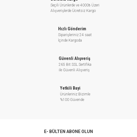
Seçili Ürünlerde ve 4000₺ Üzeri
- Paslanmaz çelik çark
Alışverişlerde Ücretsiz Kargo
- AISI 304 şaft.
- Maksimum sıvı sıcaklığı: +40℃.
Hızlı Gönderim
- Maksimum emiş gücü: +40m.
Siparişleriniz 24 saat
İçinde Kargoda
Motor Özellikleri:
- C&U Kusinet
- Bakır sarımlı Motor
Güvenli Alışveriş
265 Bit SSL Sertifika
- Tek fazlı motor için gömme termal koruyucu
ile Güvenli Alışveriş
- İzolasyon sınıfı: F.
- Koruma sınıfı: IPX4.
Yetkili Bayi
- Maksimum ortam sıcaklığı: +40℃
Ürünleriniz Bizimle
%100 Güvende
AJDm2H Derin Kuyu Jet Pompası için Teknik Bilgiler :
E- BÜLTEN ABONE OLUN