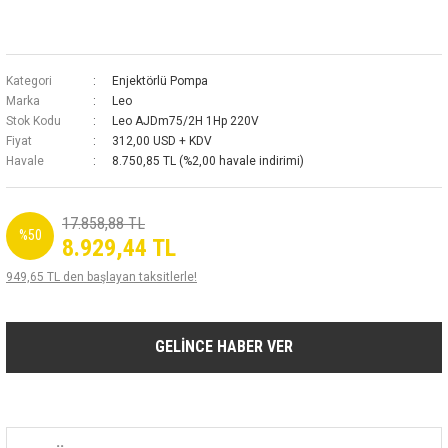
Kategori
Enjektörlü Pompa
Marka
Leo
Stok Kodu
Leo AJDm75/2H 1Hp 220V
Fiyat
312,00 USD + KDV
Havale
8.750,85 TL (%2,00 havale indirimi)
17.858,88 TL
%50
8.929,44 TL
949,65 TL den başlayan taksitlerle!
GELİNCE HABER VER