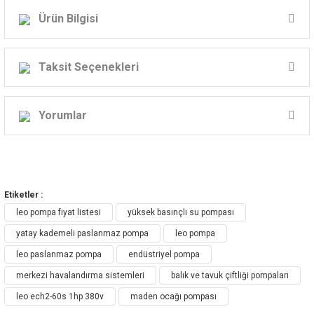
Ürün Bilgisi
Taksit Seçenekleri
ECH, ECHm MODEL SANTRİFÜJ POMPA
ÇEŞİTLERİ:
Yorumlar
Bu ürüne ilk yorumu siz yapın!
ECH / ECH-D / ECH-F Paslanmaz Çelikten
Etiketler :
Yatay Çok Kademeli Santrifüj Pompa
Yorum Yaz
leo pompa fiyat listesi
yüksek basınçlı su pompası
yatay kademeli paslanmaz pompa
leo pompa
leo paslanmaz pompa
endüstriyel pompa
merkezi havalandırma sistemleri
balık ve tavuk çiftliği pompaları
leo ech2-60s 1hp 380v
maden ocağı pompası
Uygulama