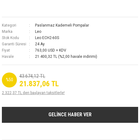
Kategori
Paslanmaz Kademeli Pompalar
Marka
Leo
Stok Kodu
Leo ECH2-60S
Garanti Süresi
24 Ay
Fiyat
763,00 USD + KDV
Havale
21.400,32 TL (%2,00 havale indirimi)
43.674,12 TL
%50
21.837,06 TL
2.322,37 TL den başlayan taksitlerle!
GELİNCE HABER VER