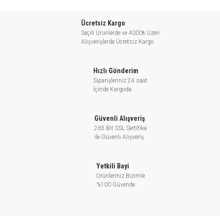
Paslanmaz çelikten yatay santrifüj
Ücretsiz Kargo
Seçili Ürünlerde ve 4000₺ Üzeri
pompası; evsel su kaynağı, ekipman
Alışverişlerde Ücretsiz Kargo
desteği, boru hattı basınçlandırılması,
bahçe sulama, sebze seraları sulama,
Hızlı Gönderim
kültür balıkçılığı, kümes hayvancılığı,
Siparişleriniz 24 saat
endüstriyel ve maden, yüksek binalarda
İçinde Kargoda
su temini ve drenaj sistemleri, merkezi
havalandırma ve ısıtma sistemleri gibi
Güvenli Alışveriş
alanlarda kullanılmaya uygundur.
265 Bit SSL Sertifika
ile Güvenli Alışveriş
ECH Paslanmaz Çelikten Yatay Santrifüj
Yetkili Bayi
Ürünleriniz Bizimle
Pompa Özellikleri
%100 Güvende
- AISI 304 mil
Maksimum sıvı sıcaklığı: +85℃
- Rakım: 1000m’ye kadar