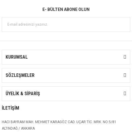
- Maksimum emiş gücü: 8m
E- BÜLTEN ABONE OLUN
- Maksimum giriş basıncı: maksimum
işletim basıncı ile sınırlandırılmıştır.
ECH Paslanmaz Çelikten Yatay Santrifüj
Pompa Motor Özellikleri
- Bakır sarımlı motor
- Tek fazlı motor için gömme termal
KURUMSAL
koruyucu
- Yalıtım sınıfı: F
SÖZLEŞMELER
- Koruma sınıfı: IP44
- Maksimum ortam sıcaklığı:+40℃
ÜYELİK & SİPARİŞ
İLETİŞİM
HACI BAYRAM MAH. MEHMET KARAGÖZ CAD. UÇAR TİC. MRK. NO:5/81
ALTINDAĞ / ANKARA