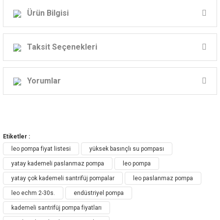
Ürün Bilgisi
Taksit Seçenekleri
ECH, ECHm MODEL SANTRİFÜJ POMPA
ÇEŞİTLERİ:
Yorumlar
Bu ürüne ilk yorumu siz yapın!
ECH / ECH-D / ECH-F Paslanmaz Çelikten
Etiketler :
Yatay Çok Kademeli Santrifüj Pompa
Yorum Yaz
leo pompa fiyat listesi
yüksek basınçlı su pompası
yatay kademeli paslanmaz pompa
leo pompa
yatay çok kademeli santrifüj pompalar
leo paslanmaz pompa
leo echm 2-30s.
endüstriyel pompa
kademeli santrifüj pompa fiyatları
Uygulama