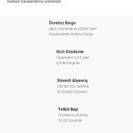
merkezi havalandırma sistemleri
Paslanmaz çelikten yatay santrifüj
pompası; evsel su kaynağı, ekipman
Ücretsiz Kargo
desteği, boru hattı basınçlandırılması,
Seçili Ürünlerde ve 4000₺ Üzeri
Alışverişlerde Ücretsiz Kargo
bahçe sulama, sebze seraları sulama,
kültür balıkçılığı, kümes hayvancılığı,
Hızlı Gönderim
endüstriyel ve maden, yüksek binalarda
Siparişleriniz 24 saat
su temini ve drenaj sistemleri, merkezi
İçinde Kargoda
havalandırma ve ısıtma sistemleri gibi
alanlarda kullanılmaya uygundur.
Güvenli Alışveriş
265 Bit SSL Sertifika
ile Güvenli Alışveriş
ECH Paslanmaz Çelikten Yatay Santrifüj
Pompa Özellikleri
Yetkili Bayi
- AISI 304 mil
Ürünleriniz Bizimle
%100 Güvende
Maksimum sıvı sıcaklığı: +85℃
- Rakım: 1000m’ye kadar