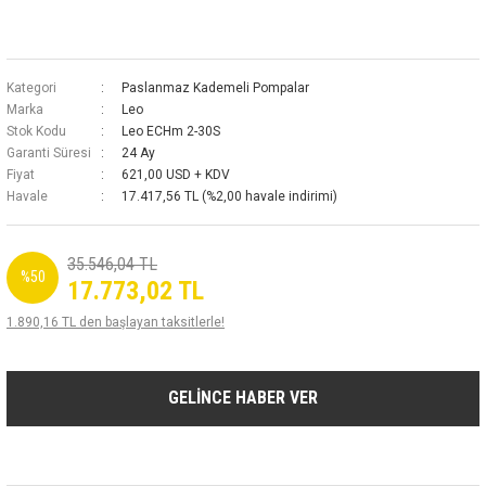
Kategori
Paslanmaz Kademeli Pompalar
Marka
Leo
Stok Kodu
Leo ECHm 2-30S
Garanti Süresi
24 Ay
Fiyat
621,00 USD + KDV
Havale
17.417,56 TL (%2,00 havale indirimi)
35.546,04 TL
%50
17.773,02 TL
1.890,16 TL den başlayan taksitlerle!
GELİNCE HABER VER