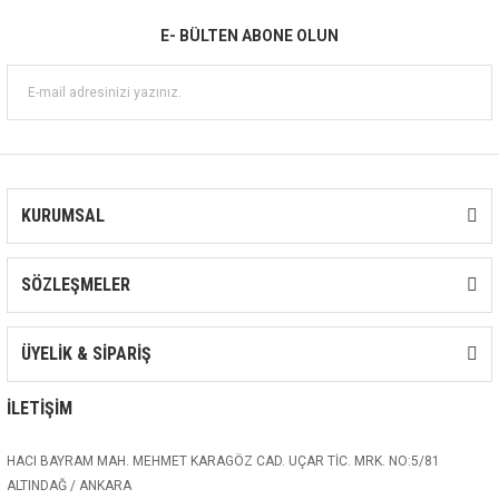
- Maksimum emiş gücü: 8m
E- BÜLTEN ABONE OLUN
- Maksimum giriş basıncı: maksimum
işletim basıncı ile sınırlandırılmıştır.
ECH Paslanmaz Çelikten Yatay Santrifüj
Pompa Motor Özellikleri
- Bakır sarımlı motor
- Tek fazlı motor için gömme termal
KURUMSAL
koruyucu
- Yalıtım sınıfı: F
SÖZLEŞMELER
- Koruma sınıfı: IP44
- Maksimum ortam sıcaklığı:+40℃
ÜYELİK & SİPARİŞ
İLETİŞİM
HACI BAYRAM MAH. MEHMET KARAGÖZ CAD. UÇAR TİC. MRK. NO:5/81
ALTINDAĞ / ANKARA