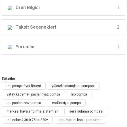
Ürün Bilgisi
Taksit Seçenekleri
ECH, ECHm MODEL SANTRİFÜJ POMPA
ÇEŞİTLERİ:
Yorumlar
Bu ürüne ilk yorumu siz yapın!
ECH / ECH-D / ECH-F Paslanmaz Çelikten
Etiketler :
Yatay Çok Kademeli Santrifüj Pompa
Yorum Yaz
leo pompa fiyat listesi
yüksek basınçlı su pompası
yatay kademeli paslanmaz pompa
leo pompa
leo paslanmaz pompa
endüstriyel pompa
merkezi havalandırma sistemleri
sera sulama p0mpası
leo echm4-30 0.75hp 220v
boru hattını basınçlandırma
Uygulama