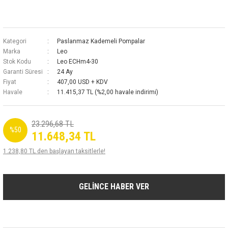
Kategori
Paslanmaz Kademeli Pompalar
Marka
Leo
Stok Kodu
Leo ECHm4-30
Garanti Süresi
24 Ay
Fiyat
407,00 USD + KDV
Havale
11.415,37 TL (%2,00 havale indirimi)
23.296,68 TL
%50
11.648,34 TL
1.238,80 TL den başlayan taksitlerle!
GELİNCE HABER VER