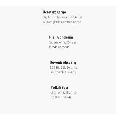
Paslanmaz çelikten yatay santrifüj
Ücretsiz Kargo
Seçili Ürünlerde ve 4000₺ Üzeri
pompası; evsel su kaynağı, ekipman
Alışverişlerde Ücretsiz Kargo
desteği, boru hattı basınçlandırılması,
bahçe sulama, sebze seraları sulama,
Hızlı Gönderim
kültür balıkçılığı, kümes hayvancılığı,
Siparişleriniz 24 saat
endüstriyel ve maden, yüksek binalarda
İçinde Kargoda
su temini ve drenaj sistemleri, merkezi
havalandırma ve ısıtma sistemleri gibi
Güvenli Alışveriş
alanlarda kullanılmaya uygundur.
265 Bit SSL Sertifika
ile Güvenli Alışveriş
ECH Paslanmaz Çelikten Yatay Santrifüj
Yetkili Bayi
Ürünleriniz Bizimle
Pompa Özellikleri
%100 Güvende
- AISI 304 mil
Maksimum sıvı sıcaklığı: +85℃
- Rakım: 1000m’ye kadar