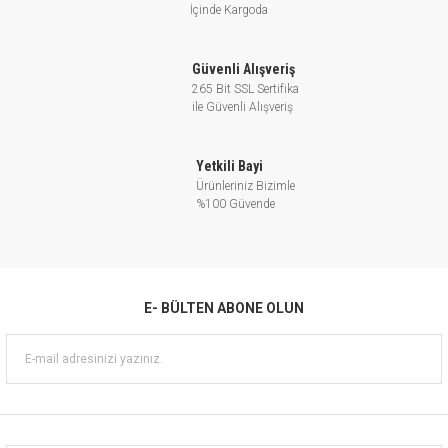
İçinde Kargoda
1~
3~
kW
HP
Q(l/dk
EVPm2-2
EVP2-2
0.37
0.5
H (m)
Güvenli Alışveriş
265 Bit SSL Sertifika
EVPm2-3
EVP2-3
0.55
0.75
ile Güvenli Alışveriş
EVPm2-4
EVP2-4
0.75
1.0
Yetkili Bayi
EVPm2-5
EVP2-5
1.0
1.5
Ürünleriniz Bizimle
%100 Güvende
EVPm2-6
EVP2-6
1.0
1.5
EVPm2-7
EVP2-7
1.1
1.5
EVPm2-8
EVP2-8
1.5
2.0
E- BÜLTEN ABONE OLUN
EVPm2-9
EVP2-9
1.5
2.0
EVPm2-11
EVP2-11
1.8
2.5
EVP2-13
2.2
3.0