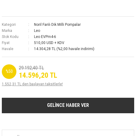
Kategori
Noril Fanlı Dik Milli Pompalar
Marka
Leo
Stok Kodu
Leo EVPm4-6
Fiyat
510,00 USD + KDV
Havale
14.304,28 TL (%2,00 havale indirimi)
29.192,40 TL
%50
14.596,20 TL
1.552,31 TL den başlayan taksitlerle!
GELİNCE HABER VER