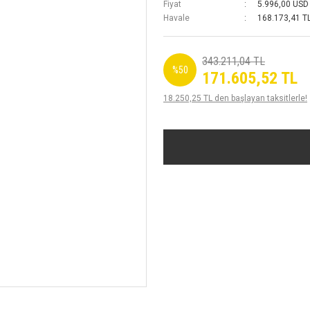
Fiyat
5.996,00 USD
Havale
168.173,41 TL
343.211,04 TL
%50
171.605,52 TL
18.250,25 TL den başlayan taksitlerle!