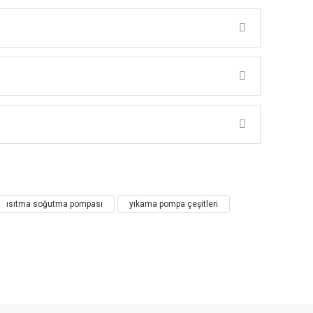
ısıtma soğutma pompası
yıkama pompa çeşitleri
ı ısı kaynağı