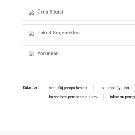
Ürün Bilgisi
Taksit Seçenekleri
Yorumlar
Etiketler :
santrifüj pompa hesabı
leo pompa fiyatları
kazan besi pompasının görevi
inline su pomp
Pompa LPP- Dikey Sıralı Pompanın Uyg
HVAC(Isıtma, Soğutma ve Havalandırma): Sıcak su sirküla
Havalandırma sistemi: Soğutma Suyu Dolaşımı
Su rezervi sistemi: Su depolarında filtreleme ve taşınm