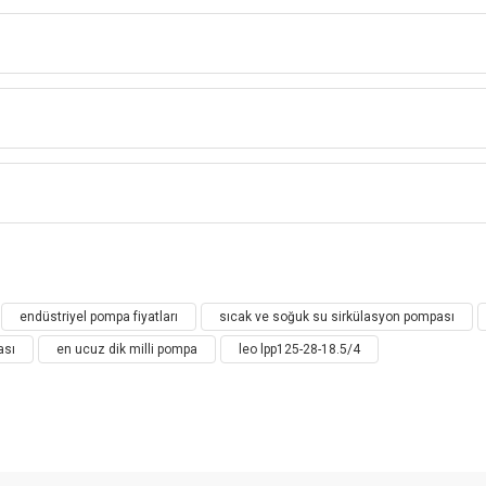
LEO LPP SERİ DİKEY SIRALI
İNLİNE SANTRİFÜJ POMPA
LPP Dikey Sıralı Pompa
Bu ürüne ilk yorumu siz yapın!
endüstriyel pompa fiyatları
sıcak ve soğuk su sirkülasyon pompası
Yorum Yaz
ası
en ucuz dik milli pompa
leo lpp125-28-18.5/4
ulanması
syonu, kazan karışım akışı, sıcaklık karışım akışı, oiler ve aralıkl
a