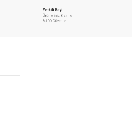
Yetkili Bayi
ve yardımcı sistemler
Ürünleriniz Bizimle
%100 Güvende