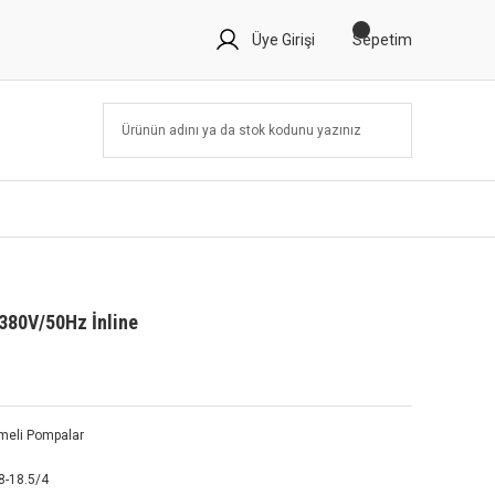
Üye Girişi
Sepetim
380V/50Hz İnline
emeli Pompalar
8-18.5/4