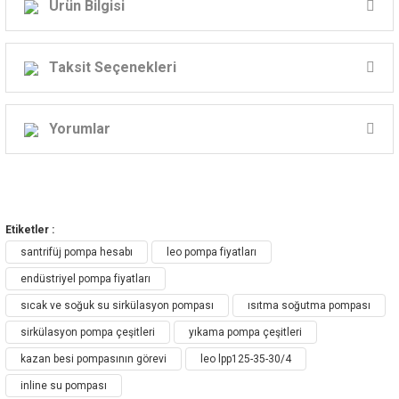
Ürün Bilgisi
LEO LPP SERİ DİKEY SIRALI
İNLİNE SANTRİFÜJ POMPA
Taksit Seçenekleri
Yorumlar
LPP Dikey Sıralı Pompa
Bu ürüne ilk yorumu siz yapın!
Etiketler :
Yorum Yaz
santrifüj pompa hesabı
leo pompa fiyatları
Pompa LPP- Dikey Sıralı Pompanın
endüstriyel pompa fiyatları
Uygulanması
sıcak ve soğuk su sirkülasyon pompası
ısıtma soğutma pompası
sirkülasyon pompa çeşitleri
yıkama pompa çeşitleri
HVAC(Isıtma, Soğutma ve Havalandırma): Sıcak su
kazan besi pompasının görevi
leo lpp125-35-30/4
sirkülasyonu, kazan karışım akışı, sıcaklık karışım akışı, oiler ve
inline su pompası
aralıklı ısı kaynağı