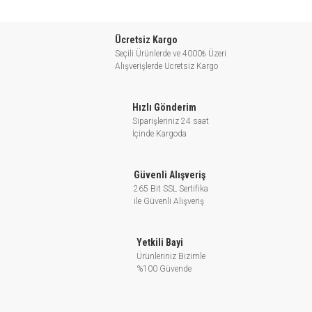
Havalandırma sistemi: Soğutma Suyu Dolaşımı
Su rezervi sistemi: Su depolarında filtreleme ve taşınma
Ücretsiz Kargo
Ana boruda basınç takviyesi
Seçili Ürünlerde ve 4000₺ Üzeri
Endüstriyel uygulamalar: Yıkama & temizleme sistemleri, kazan
Alışverişlerde Ücretsiz Kargo
besleme, soğutma suyu sirkülasyonu, su arıtma sistemi, ve
yardımcı sistemler
Hızlı Gönderim
Yangın söndürme sistemi
Siparişleriniz 24 saat
İçinde Kargoda
Akış: up to 760 m3/h
Düşü: 85 m’ye kadar
Güç aralığı: 0.37 – 132 kW
Güvenli Alışveriş
Sıvı sıcaklığı: 0°C – +90°C
265 Bit SSL Sertifika
ile Güvenli Alışveriş
Maksimum ortam sıcaklığı: + 40°C
Maksimum işletim basıncı: 16 bar
Rakım: 1000m’ye kadar
Yetkili Bayi
Ürünleriniz Bizimle
%100 Güvende
Motor
Kapalı yapı