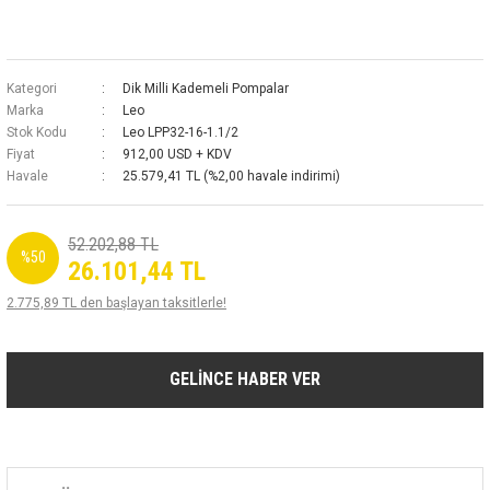
Kategori
Dik Milli Kademeli Pompalar
Marka
Leo
Stok Kodu
Leo LPP32-16-1.1/2
Fiyat
912,00 USD + KDV
Havale
25.579,41 TL (%2,00 havale indirimi)
52.202,88 TL
%50
26.101,44 TL
2.775,89 TL den başlayan taksitlerle!
GELİNCE HABER VER