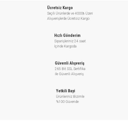
Havalandırma sistemi: Soğutma Suyu Dolaşımı
Ücretsiz Kargo
Su rezervi sistemi: Su depolarında filtreleme ve taşınma
Seçili Ürünlerde ve 4000₺ Üzeri
Ana boruda basınç takviyesi
Alışverişlerde Ücretsiz Kargo
Endüstriyel uygulamalar: Yıkama & temizleme sistemleri, kazan
besleme, soğutma suyu sirkülasyonu, su arıtma sistemi, ve
Hızlı Gönderim
yardımcı sistemler
Siparişleriniz 24 saat
Yangın söndürme sistemi
İçinde Kargoda
Akış: up to 760 m3/h
Güvenli Alışveriş
Düşü: 85 m’ye kadar
265 Bit SSL Sertifika
Güç aralığı: 0.37 – 132 kW
ile Güvenli Alışveriş
Sıvı sıcaklığı: 0°C – +90°C
Maksimum ortam sıcaklığı: + 40°C
Yetkili Bayi
Maksimum işletim basıncı: 16 bar
Ürünleriniz Bizimle
Rakım: 1000m’ye kadar
%100 Güvende
Motor
Kapalı yapı