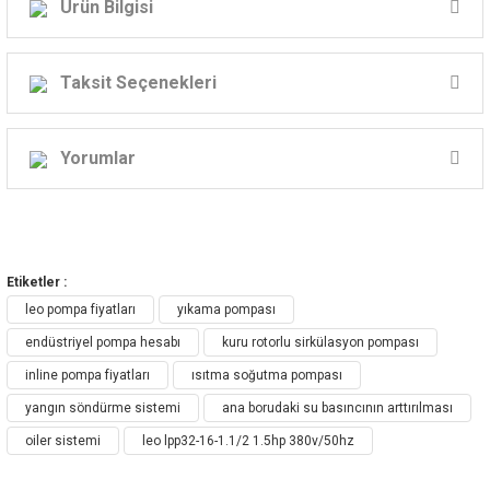
Ürün Bilgisi
LEO LPP SERİ DİKEY SIRALI
İNLİNE SANTRİFÜJ POMPA
Taksit Seçenekleri
Yorumlar
LPP Dikey Sıralı Pompa
Bu ürüne ilk yorumu siz yapın!
Etiketler :
Yorum Yaz
leo pompa fiyatları
yıkama pompası
Pompa LPP- Dikey Sıralı Pompanın
endüstriyel pompa hesabı
kuru rotorlu sirkülasyon pompası
Uygulanması
inline pompa fiyatları
ısıtma soğutma pompası
yangın söndürme sistemi
ana borudaki su basıncının arttırılması
HVAC(Isıtma, Soğutma ve Havalandırma): Sıcak su
oiler sistemi
leo lpp32-16-1.1/2 1.5hp 380v/50hz
sirkülasyonu, kazan karışım akışı, sıcaklık karışım akışı, oiler ve
aralıklı ısı kaynağı