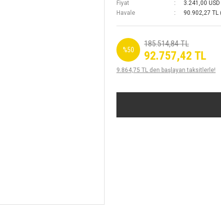
Fiyat
3.241,00 USD
Havale
90.902,27 TL 
185.514,84 TL
%50
92.757,42 TL
9.864,75 TL den başlayan taksitlerle!