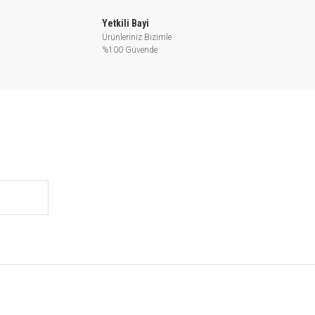
Yetkili Bayi
ve yardımcı sistemler
Ürünleriniz Bizimle
%100 Güvende