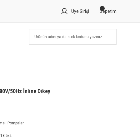
Üye Girişi
Sepetim
80V/50Hz İnline Dikey
emeli Pompalar
-18.5/2