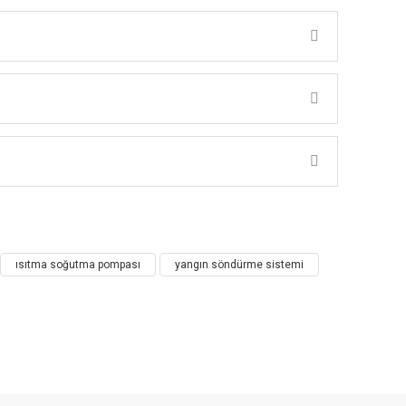
ısıtma soğutma pompası
yangın söndürme sistemi
ı ısı kaynağı