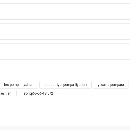
LEO LPP SERİ DİKEY SIRALI
İNLİNE SANTRİFÜJ POMPA
LPP Dikey Sıralı Pompa
Bu ürüne ilk yorumu siz yapın!
leo pompa fiyatları
endüstriyel pompa fiyatları
yıkama pompası
Yorum Yaz
eşitleri
leo lpp65-56-18.5/2
ulanması
syonu, kazan karışım akışı, sıcaklık karışım akışı, oiler ve aralıkl
a