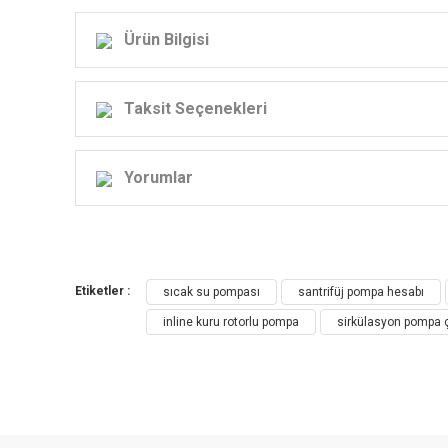
Ürün Bilgisi
Taksit Seçenekleri
Yorumlar
Etiketler :
sıcak su pompası
santrifüj pompa hesabı
inline kuru rotorlu pompa
sirkülasyon pompa ç
Pompa LPP- Dikey Sıralı Pompanın Uyg
HVAC(Isıtma, Soğutma ve Havalandırma): Sıcak su sirküla
Havalandırma sistemi: Soğutma Suyu Dolaşımı
Su rezervi sistemi: Su depolarında filtreleme ve taşınm