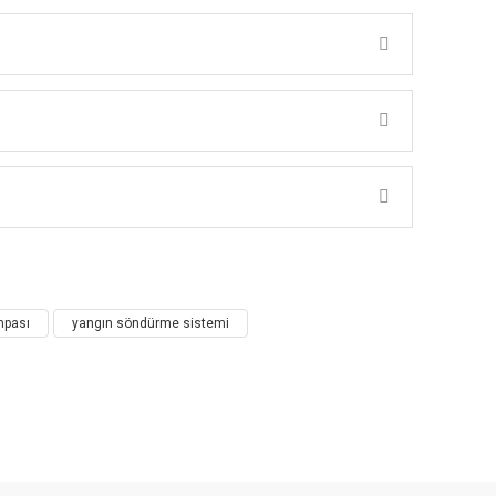
mpası
yangın söndürme sistemi
ı ısı kaynağı