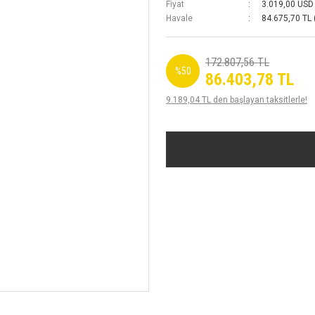
Fiyat
3.019,00 USD
Havale
84.675,70 TL 
172.807,56 TL
%50
86.403,78 TL
9.189,04 TL den başlayan taksitlerle!