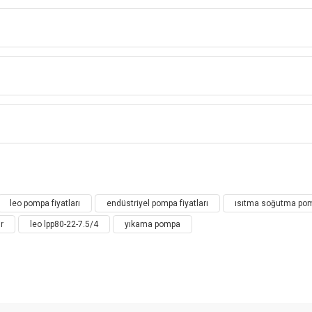
LEO LPP SERİ DİKEY SIRALI
İNLİNE SANTRİFÜJ POMPA
LPP Dikey Sıralı Pompa
Bu ürüne ilk yorumu siz yapın!
leo pompa fiyatları
endüstriyel pompa fiyatları
ısıtma soğutma po
Yorum Yaz
r
leo lpp80-22-7.5/4
yıkama pompa
ulanması
syonu, kazan karışım akışı, sıcaklık karışım akışı, oiler ve aralıkl
a