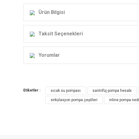
Ürün Bilgisi
Taksit Seçenekleri
Yorumlar
Etiketler :
sıcak su pompası
santrifüj pompa hesabı
sirkülasyon pompa çeşitleri
inline pompa nedi
Pompa LPP- Dikey Sıralı Pompanın Uyg
HVAC(Isıtma, Soğutma ve Havalandırma): Sıcak su sirküla
Havalandırma sistemi: Soğutma Suyu Dolaşımı
Su rezervi sistemi: Su depolarında filtreleme ve taşınm