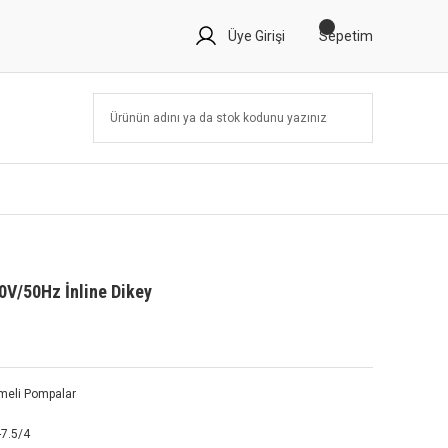
Üye Girişi
Sepetim
0V/50Hz İnline Dikey
emeli Pompalar
-7.5/4