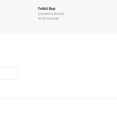
Yetkili Bayi
ve yardımcı sistemler
Ürünleriniz Bizimle
%100 Güvende