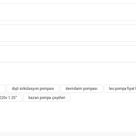
O LRP
ÜÇ HIZLI, SICAK SU SİRKÜLASYON POM
( DEVİRDAİM )
Bu ürüne ilk yorumu siz yapın!
Maks. Akış (lt /
Maks. Baş
Giriş / Çıkış
Boru Boyut (
dk)
(m)
(mm)
ı
dişli sirkülasyon pompası
devirdaim pompası
leo pompa fiyat 
Yorum Yaz
220v 1.25''
kazan pompa çeşitleri
40/30/22
4.0/3.3/2.3
15
1
40/30/22
4.0/3.3/2.3
15
1