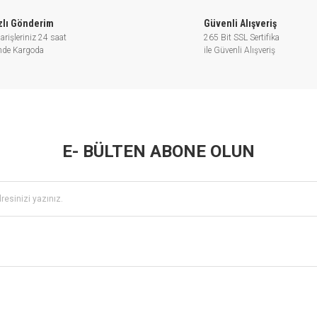
45/35/25
4.0/3.3/2.3
20
1.25
zlı Gönderim
Güvenli Alışveriş
arişleriniz 24 saat
265 Bit SSL Sertifika
55/42/30
4.0/3.3/2.3
21
1.25
inde Kargoda
ile Güvenli Alışveriş
55/42/30
4.0/3.3/2.3
25
1.5
55/42/30
4.0/3.3/2.3
25
1.5
E- BÜLTEN ABONE OLUN
55/42/30
4.0/3.3/2.3
32
2
40/32/23
4.5/3.8/2.5
15
1
40/32/23
4.5/3.8/2.5
15
1
47/37/25
4.5/3.8/2.5
20
1.25