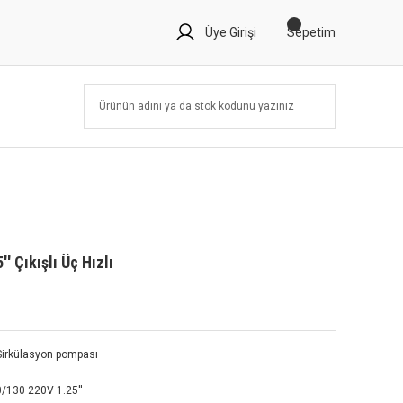
Üye Girişi
Sepetim
' Çıkışlı Üç Hızlı
i Sirkülasyon pompası
/130 220V 1.25''