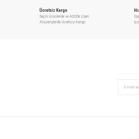
LRP20-40/130
1~230 V/50
74
54
34
Hz
Ücretsiz Kargo
Hı
Seçili Ürünlerde ve 4000₺ Üzeri
Sip
LRP21-40F/130
1~230 V/50
74
54
34
Alışverişlerde Ücretsiz Kargo
İç
Hz
LRP25-40/130
1~230 V/50
74
54
34
Hz
LRP25-40/180
1~230 V/50
74
54
34
Hz
LRP32-40/180
1~230 V/50
74
54
34
Hz
LRP15-50/130
1~230 V/50
85
60
40
Hz
LRP15-50B/130
1~230 V/50
85
60
40
Hz
LRP20-50/130
1~230 V/50
85
60
40
Hz