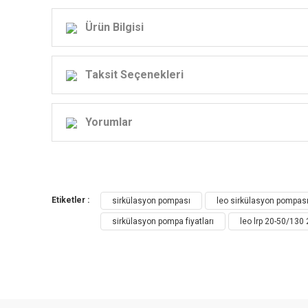
Ürün Bilgisi
LE
Taksit Seçenekleri
.
Yorumlar
Teknik verileri
MODEL
GÜÇ
GÜÇ (W)
Etiketler :
sirkülasyon pompası
leo sirkülasyon pompas
3
2
1
sirkülasyon pompa fiyatları
leo lrp 20-50/130 
LRP15-40/130
1~230 V/50
74
54
34
Hz
LRP15-40B/130
1~230 V/50
74
54
34
Hz