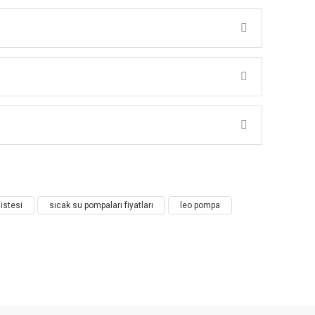
PASI
")
listesi
sıcak su pompaları fiyatları
leo pompa