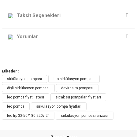
LEO LRP
ÜÇ HIZLI, SICAK SU SİRKÜLASYON
POMPASI
Taksit Seçenekleri
( DEVİRDAİM )
Yorumlar
.
Teknik verileri
Bu ürüne ilk yorumu siz yapın!
MODEL
GÜÇ
GÜÇ (W)
Maks. Akış (
Etiketler :
dk)
Yorum Yaz
sirkülasyon pompası
leo sirkülasyon pompası
3
2
1
dişli sirkülasyon pompası
devirdaim pompası
LRP15-40/130
1~230 V/50
74
54
34
40/30/22
leo pompa fiyat listesi
sıcak su pompaları fiyatları
Hz
leo pompa
sirkülasyon pompa fiyatları
LRP15-40B/130
1~230 V/50
74
54
34
40/30/22
leo lrp 32-50/180 220v 2''
sirkülasyon pompası arızası
Hz
LRP20-40/130
1~230 V/50
74
54
34
45/35/25
Hz