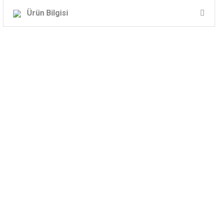
Ürün Bilgisi
LEO PARÇALAYICI BIÇAKLI FOSEPTİK (PİS SU)
DALGIÇ POMPA - VQ1800D / 380V/50Hz /
2.4HP
VQ1800D -
Leo Parçalayıcı Bıçaklı Foseptik Dalgıç Pompası
Pompa Özellikleri: