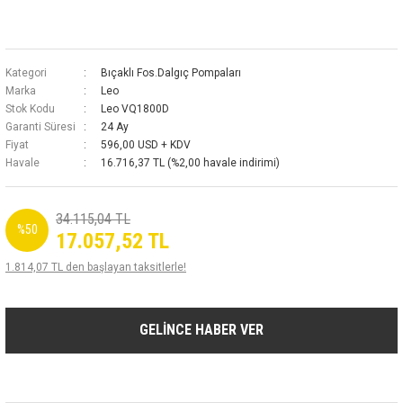
Kategori
Bıçaklı Fos.Dalgıç Pompaları
Marka
Leo
Stok Kodu
Leo VQ1800D
Garanti Süresi
24 Ay
Fiyat
596,00 USD + KDV
Havale
16.716,37 TL (%2,00 havale indirimi)
34.115,04 TL
%50
17.057,52 TL
1.814,07 TL den başlayan taksitlerle!
GELİNCE HABER VER