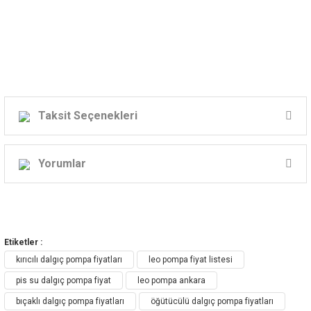
WQ1800DF
2,4
220
440
25
3
2
"
1/2
WQ1800
2,4
380
440
25
3
2
"
1/2
Taksit Seçenekleri
Yorumlar
Bu ürüne ilk yorumu siz yapın!
Etiketler :
Yorum Yaz
kırıcılı dalgıç pompa fiyatları
leo pompa fiyat listesi
pis su dalgıç pompa fiyat
leo pompa ankara
bıçaklı dalgıç pompa fiyatları
öğütücülü dalgıç pompa fiyatları