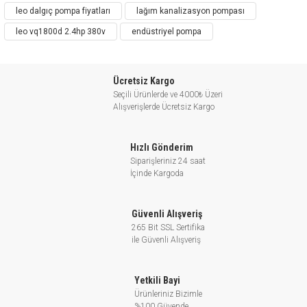
leo dalgıç pompa fiyatları
lağım kanalizasyon pompası
leo vq1800d 2.4hp 380v
endüstriyel pompa
Ücretsiz Kargo
Seçili Ürünlerde ve 4000₺ Üzeri
Alışverişlerde Ücretsiz Kargo
Hızlı Gönderim
Siparişleriniz 24 saat
İçinde Kargoda
Güvenli Alışveriş
265 Bit SSL Sertifika
ile Güvenli Alışveriş
Yetkili Bayi
Ürünleriniz Bizimle
%100 Güvende