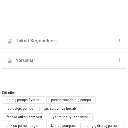
Taksit Seçenekleri
Yorumlar
Bu ürüne ilk yorumu siz yapın!
Etiketler :
Yorum Yaz
dalgıç pompa fiyatları
paslanmaz dalgıç pompa
leo dalgıç pompa
pis su pompa hesabı
fabrika atıksu pompası
yağmur suyu tahliyesi
atık su pompa seçimi
kirli su pompası
dalgıç drenaj pompa