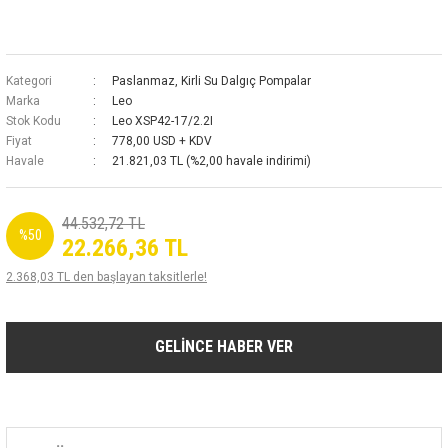
Kategori
Paslanmaz, Kirli Su Dalgıç Pompalar
Marka
Leo
Stok Kodu
Leo XSP42-17/2.2I
Fiyat
778,00 USD + KDV
Havale
21.821,03 TL (%2,00 havale indirimi)
44.532,72 TL
%50
22.266,36 TL
2.368,03 TL den başlayan taksitlerle!
GELİNCE HABER VER