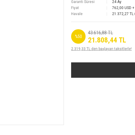
Garanti Süresi
24 Ay
Fiyat
762,00 USD +
Havale
21.372,27 TL 
43.616,88 TL
%50
21.808,44 TL
2.319,33 TL den başlayan taksitlerle!