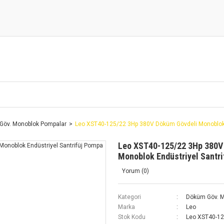
Göv. Monoblok Pompalar
Leo XST40-125/22 3Hp 380V Döküm Gövdeli Monoblok 
Leo XST40-125/22 3Hp 380V
Monoblok Endüstriyel Santr
Yorum (0)
Kategori
Döküm Göv. M
Marka
Leo
Stok Kodu
Leo XST40-1