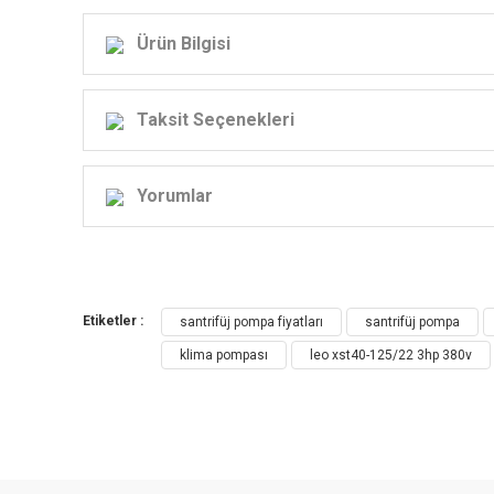
Ürün Bilgisi
Taksit Seçenekleri
XS
Yorumlar
Etiketler :
santrifüj pompa fiyatları
santrifüj pompa
klima pompası
leo xst40-125/22 3hp 380v
XST Standart Santrifüj Pompa Uygulama
Temiz, kimyasal olarak zararsız suların ve
Su rezervi & Sulama
Klima sistemlerinde su dağıtımını sağla