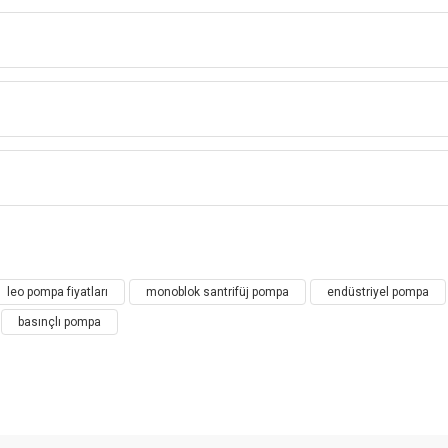
LEO SANTRİFÜJ POMPA - XST Serisi
T Standart Santrifüj (Endüstriyel) Po
Bu ürüne ilk yorumu siz yapın!
leo pompa fiyatları
monoblok santrifüj pompa
endüstriyel pompa
Yorum Yaz
basınçlı pompa
sı:
 diğer sıvıların dağıtımı ve transferi
ma