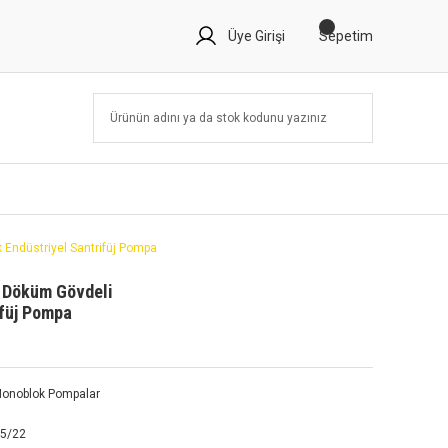
Üye Girişi
Sepetim
Endüstriyel Santrifüj Pompa
 Döküm Gövdeli
ifüj Pompa
onoblok Pompalar
25/22