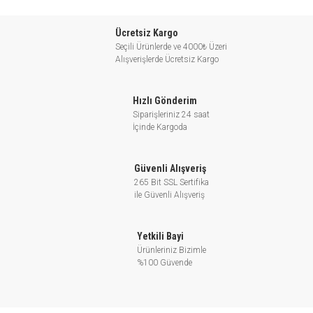
Klima sistemlerinde su dağıtımını sağlama
Ücretsiz Kargo
Seçili Ürünlerde ve 4000₺ Üzeri
XST Standart Santrifüj Pompası için
Alışverişlerde Ücretsiz Kargo
İşletim Koşulları:
Hızlı Gönderim
- Dağıtım: 220 m3/h’ye kadar.
Siparişleriniz 24 saat
- Düşü: 95 m’ye kadar.
İçinde Kargoda
- Sıvı sıcaklığı: - 10 ile 85℃ arası
- Maksimum işletme basıncı: 12 bar (PN12)
Güvenli Alışveriş
- Çark: AISI 304/ HT 200
265 Bit SSL Sertifika
- DIN 24960 ile uyumlu mekanik conta
ile Güvenli Alışveriş
-İçten dolaşımlı sıvı ile yağlanmış
- İsteğe göre sağlanan karşı flanj
Yetkili Bayi
Ürünleriniz Bizimle
%100 Güvende
XST Standart Santrifüj Pompası
Motor Özellikleri: