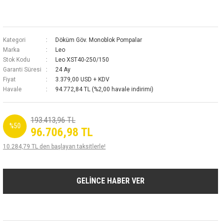
Kategori
Döküm Göv. Monoblok Pompalar
Marka
Leo
Stok Kodu
Leo XST40-250/150
Garanti Süresi
24 Ay
Fiyat
3.379,00 USD + KDV
Havale
94.772,84 TL (%2,00 havale indirimi)
193.413,96 TL
%50
96.706,98 TL
10.284,79 TL den başlayan taksitlerle!
GELİNCE HABER VER