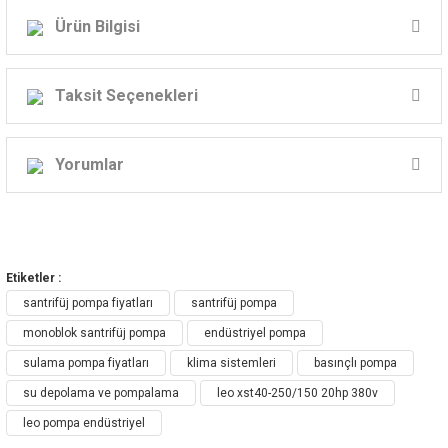
Ürün Bilgisi
LEO SANTRİFÜJ POMPA - XST Serisi
Taksit Seçenekleri
XST Standart Santrifüj (Endüstriyel)
Yorumlar
Pompa
Bu ürüne ilk yorumu siz yapın!
Etiketler :
Yorum Yaz
santrifüj pompa fiyatları
santrifüj pompa
monoblok santrifüj pompa
endüstriyel pompa
XST Standart Santrifüj Pompa Uygulaması:
sulama pompa fiyatları
klima sistemleri
basınçlı pompa
Temiz, kimyasal olarak zararsız suların ve diğer
su depolama ve pompalama
leo xst40-250/150 20hp 380v
sıvıların dağıtımı ve transferi
Su rezervi & Sulama
leo pompa endüstriyel