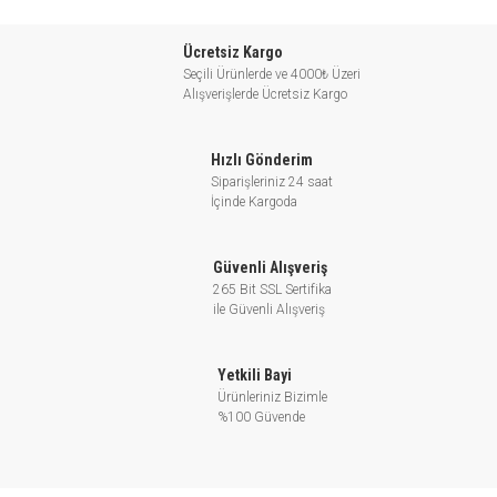
Klima sistemlerinde su dağıtımını sağlama
Ücretsiz Kargo
Seçili Ürünlerde ve 4000₺ Üzeri
XST Standart Santrifüj Pompası için
Alışverişlerde Ücretsiz Kargo
İşletim Koşulları:
Hızlı Gönderim
- Dağıtım: 220 m3/h’ye kadar.
Siparişleriniz 24 saat
- Düşü: 95 m’ye kadar.
İçinde Kargoda
- Sıvı sıcaklığı: - 10 ile 85℃ arası
- Maksimum işletme basıncı: 12 bar (PN12)
Güvenli Alışveriş
- Çark: AISI 304/ HT 200
265 Bit SSL Sertifika
- DIN 24960 ile uyumlu mekanik conta
ile Güvenli Alışveriş
-İçten dolaşımlı sıvı ile yağlanmış
- İsteğe göre sağlanan karşı flanj
Yetkili Bayi
Ürünleriniz Bizimle
%100 Güvende
XST Standart Santrifüj Pompası
Motor Özellikleri: