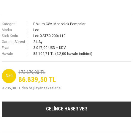
Kategori
Döküm Göv. Monoblok Pompalar
Marka
Leo
Stok Kodu
Leo XST50-200/110
Garanti Süresi
24 Ay
Fiyat
3.047,00 USD + KDV
Havale
85.102,71 TL (%2,00 havale indirimi)
173.679,00 TL
%50
86.839,50 TL
9.235,38 TL den başlayan taksitlerle!
GELİNCE HABER VER