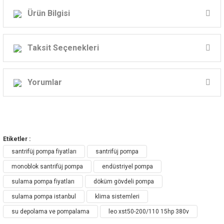
Ürün Bilgisi
LEO SANTRİFÜJ POMPA - XST Serisi
Taksit Seçenekleri
XST Standart Santrifüj (Endüstriyel)
Yorumlar
Pompa
Bu ürüne ilk yorumu siz yapın!
Etiketler :
Yorum Yaz
santrifüj pompa fiyatları
santrifüj pompa
monoblok santrifüj pompa
endüstriyel pompa
XST Standart Santrifüj Pompa Uygulaması:
sulama pompa fiyatları
döküm gövdeli pompa
Temiz, kimyasal olarak zararsız suların ve diğer
sulama pompa istanbul
klima sistemleri
sıvıların dağıtımı ve transferi
Su rezervi & Sulama
su depolama ve pompalama
leo xst50-200/110 15hp 380v