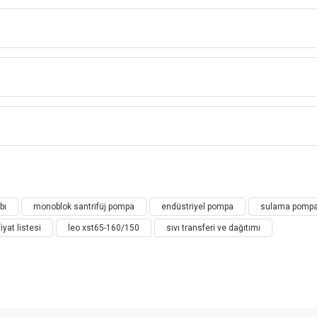
LEO SANTRİFÜJ POMPA - XST Serisi
T Standart Santrifüj (Endüstriyel) Po
Bu ürüne ilk yorumu siz yapın!
bı
monoblok santrifüj pompa
endüstriyel pompa
sulama pompa 
Yorum Yaz
iyat listesi
leo xst65-160/150
sıvı transferi ve dağıtımı
sı:
 diğer sıvıların dağıtımı ve transferi
ma