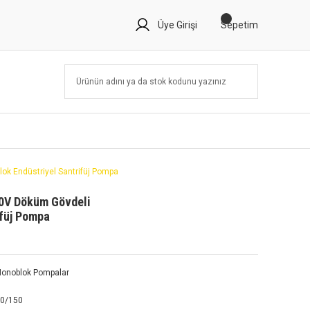
Üye Girişi
Sepetim
k Endüstriyel Santrifüj Pompa
0V Döküm Gövdeli
ifüj Pompa
onoblok Pompalar
60/150