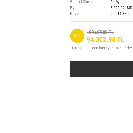
Garanti Süresi
24 Ay
Fiyat
3.295,00 USD
Havale
92.416,84 TL 
188.605,80 TL
%50
94.302,90 TL
10.029,11 TL den başlayan taksitlerle!