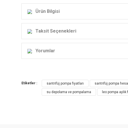
Ürün Bilgisi
Taksit Seçenekleri
XS
Yorumlar
Etiketler :
santrifüj pompa fiyatları
santrifüj pompa hesa
su depolama ve pompalama
leo pompa aylık f
XST Standart Santrifüj Pompa Uygulama
Temiz, kimyasal olarak zararsız suların ve
Su rezervi & Sulama
Klima sistemlerinde su dağıtımını sağla