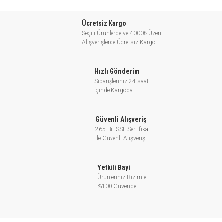
Klima sistemlerinde su dağıtımını sağlama
Ücretsiz Kargo
Seçili Ürünlerde ve 4000₺ Üzeri
XST Standart Santrifüj Pompası için
Alışverişlerde Ücretsiz Kargo
İşletim Koşulları:
Hızlı Gönderim
- Dağıtım: 220 m3/h’ye kadar.
Siparişleriniz 24 saat
- Düşü: 95 m’ye kadar.
İçinde Kargoda
- Sıvı sıcaklığı: - 10 ile 85℃ arası
- Maksimum işletme basıncı: 12 bar (PN12)
Güvenli Alışveriş
- Çark: AISI 304/ HT 200
265 Bit SSL Sertifika
- DIN 24960 ile uyumlu mekanik conta
ile Güvenli Alışveriş
-İçten dolaşımlı sıvı ile yağlanmış
- İsteğe göre sağlanan karşı flanj
Yetkili Bayi
Ürünleriniz Bizimle
%100 Güvende
XST Standart Santrifüj Pompası
Motor Özellikleri: