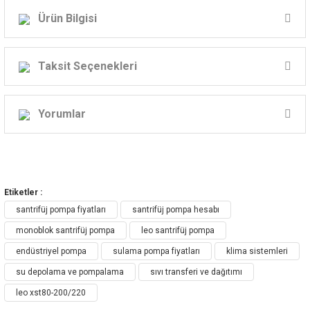
Ürün Bilgisi
LEO SANTRİFÜJ POMPA - XST Serisi
Taksit Seçenekleri
XST Standart Santrifüj (Endüstriyel)
Yorumlar
Pompa
Bu ürüne ilk yorumu siz yapın!
Etiketler :
Yorum Yaz
santrifüj pompa fiyatları
santrifüj pompa hesabı
monoblok santrifüj pompa
leo santrifüj pompa
XST Standart Santrifüj Pompa Uygulaması:
endüstriyel pompa
sulama pompa fiyatları
klima sistemleri
Temiz, kimyasal olarak zararsız suların ve diğer
su depolama ve pompalama
sıvı transferi ve dağıtımı
sıvıların dağıtımı ve transferi
Su rezervi & Sulama
leo xst80-200/220