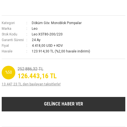
Kategori
Döküm Göv. Monoblok Pompalar
Marka
Leo
Stok Kodu
Leo XST80-200/220
Garanti Süresi
24 Ay
Fiyat
4.418,00 USD + KDV
Havale
123.914,30 TL (%2,00 havale indirimi)
252.886,32 TL
%50
126.443,16 TL
13.447,23 TL den başlayan taksitlerle!
GELİNCE HABER VER