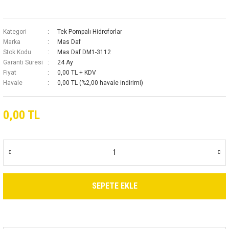
Kategori
Tek Pompalı Hidroforlar
Marka
Mas Daf
Stok Kodu
Mas Daf DM1-3112
Garanti Süresi
24 Ay
Fiyat
0,00 TL + KDV
Havale
0,00 TL (%2,00 havale indirimi)
0,00 TL
SEPETE EKLE