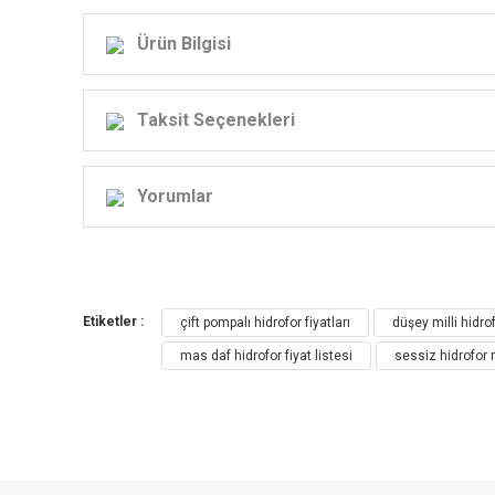
Ürün Bilgisi
Taksit Seçenekleri
Yorumlar
Etiketler :
çift pompalı hidrofor fiyatları
düşey milli hidrof
mas daf hidrofor fiyat listesi
sessiz hidrofor