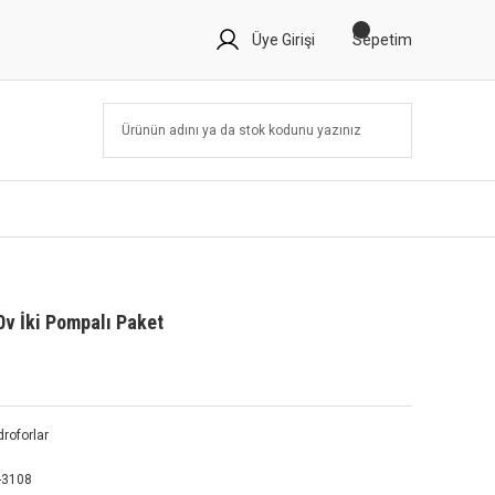
Üye Girişi
Sepetim
v İki Pompalı Paket
droforlar
-3108