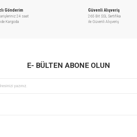
zlı Gönderim
Güvenli Alışveriş
arişleriniz 24 saat
265 Bit SSL Sertifika
inde Kargoda
ile Güvenli Alışveriş
E- BÜLTEN ABONE OLUN