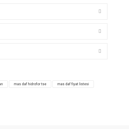
rı
mas daf hidrofor tse
mas daf fiyat listesi
R