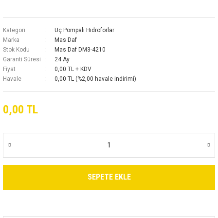
Kategori
Üç Pompalı Hidroforlar
Marka
Mas Daf
Stok Kodu
Mas Daf DM3-4210
Garanti Süresi
24 Ay
Fiyat
0,00 TL + KDV
Havale
0,00 TL (%2,00 havale indirimi)
0,00 TL
SEPETE EKLE