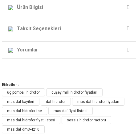
Ürün Bilgisi
MAS DAF ÜÇ POMPALI PAKET HİDROFOR
Taksit Seçenekleri
Model: DM3-4210
Volt: 380 V
Yorumlar
Güç: 4hp
Giriş- Çıkış : 2"
Bu ürüne ilk yorumu siz yapın!
BASMA KAPASİTESİ
Etiketler :
5 - 16 Kat / 60-120 Daire
Yorum Yaz
üç pompalı hidrofor
düşey milli hidrofor fiyatları
mas daf bayileri
daf hidrofor
mas daf hidrofor fiyatları
GENLEŞME TANKI VE BAĞLANTI SETİ
mas daf hidrofor tse
mas daf fiyat listesi
HARİÇTİR
mas daf hidrofor fiyat listesi
sessiz hidrofor motoru
mas daf dm3-4210