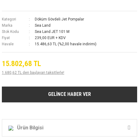
Kategori
Döküm Gövdeli Jet Pompalar
Marka
Sea Land
Stok Kodu
Sea Land JET 101 M
Fiyat
239,00 EUR + KDV
Havale
15.486,63 TL (%2,00 havale indirimi)
15.802,68 TL
1.680,62 TL den başlayan taksitlerle!
GELİNCE HABER VER
Ürün Bilgisi