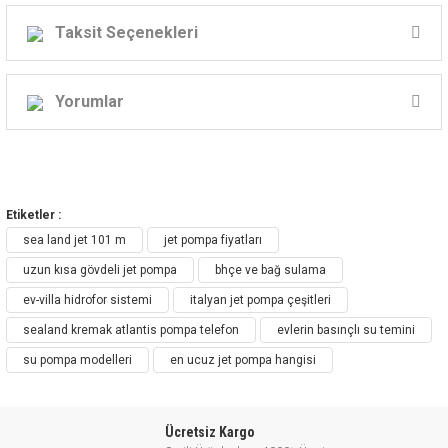
SEA LAND POMPA ÇEŞİTLERİ
Taksit Seçenekleri
(BÜTÜN MODELLER)
Yorumlar
Bu ürüne ilk yorumu siz yapın!
Etiketler :
Yorum Yaz
sea land jet 101 m
jet pompa fiyatları
uzun kısa gövdeli jet pompa
bhçe ve bağ sulama
ev-villa hidrofor sistemi
italyan jet pompa çeşitleri
sealand kremak atlantis pompa telefon
evlerin basınçlı su temini
su pompa modelleri
en ucuz jet pompa hangisi
Ücretsiz Kargo