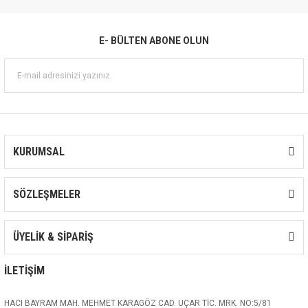
(T)
E- BÜLTEN ABONE OLUN
KURUMSAL
SÖZLEŞMELER
ÜYELİK & SİPARİŞ
İLETİŞİM
HACI BAYRAM MAH. MEHMET KARAGÖZ CAD. UÇAR TİC. MRK. NO:5/81