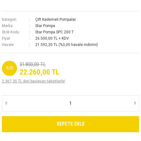
Kategori
Çift Kademeli Pompalar
Marka
Star Pompa
Stok Kodu
Star Pompa SPC 200 T
Fiyat
26.500,00 TL + KDV
Havale
21.592,20 TL (%3,00 havale indirimi)
31.800,00 TL
%30
22.260,00 TL
2.367,35 TL den başlayan taksitlerle!
SEPETE EKLE