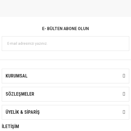
Akışkan sıcaklığı
5 - 90 °C
Koruma Sınıfı
IP55
Gövde basıncı (maks.)
10 bar
E- BÜLTEN ABONE OLUN
İzolasyon Sınıfı
F
Çalışma gerilimi
220 V, 50 Hz (M) / 380 V, 50 Hz
(T)
KURUMSAL
SÖZLEŞMELER
ÜYELİK & SİPARİŞ
İLETİŞİM