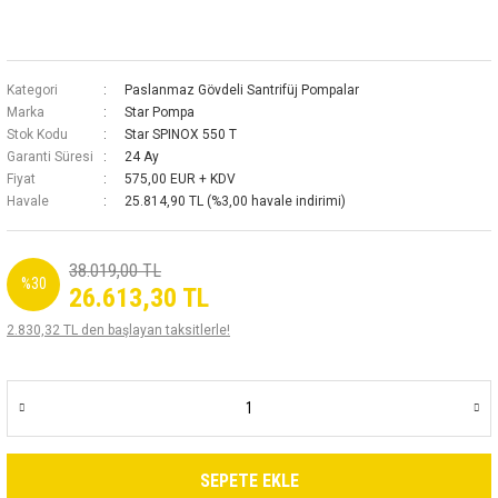
Kategori
Paslanmaz Gövdeli Santrifüj Pompalar
Marka
Star Pompa
Stok Kodu
Star SPINOX 550 T
Garanti Süresi
24 Ay
Fiyat
575,00 EUR + KDV
Havale
25.814,90 TL (%3,00 havale indirimi)
38.019,00 TL
%30
26.613,30 TL
2.830,32 TL den başlayan taksitlerle!
SEPETE EKLE