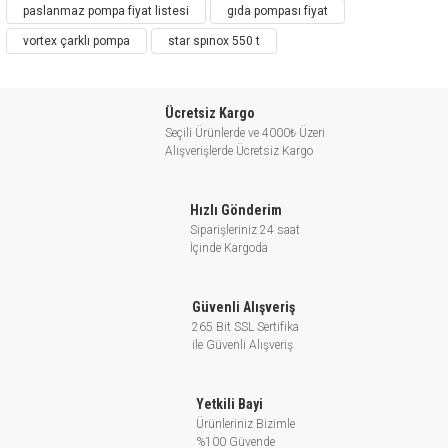
paslanmaz pompa fiyat listesi
gıda pompası fiyat
KULLANIM YERLERİ
vortex çarklı pompa
star spınox 550 t
Endüstriyel tip bulaşık ve çamaşır makinaları
İçme suyu ve dolum tesisleri
Gıda endüstrisi
Ücretsiz Kargo
Orta yoğunluktaki sıvıların transferi
Seçili Ürünlerde ve 4000₺ Üzeri
Endüstriyel uygulamalar
Alışverişlerde Ücretsiz Kargo
Bağ ve bahçe sulama
Hızlı Gönderim
TEKNİK ÖZELLİKLER
Siparişleriniz 24 saat
İçinde Kargoda
Emme ağız çapı
2” - 2 1/2”
Basma ağız çapı
2"
Güvenli Alışveriş
Debi (Q) (maks.)
45 m³/h
265 Bit SSL Sertifika
ile Güvenli Alışveriş
Katı parça geçirgenliği
19 mm
Basma yüksekliği
21,5 mSS
(maks.)
Yetkili Bayi
Ürünleriniz Bizimle
Motor devri (maks.)
2900 d/d
%100 Güvende