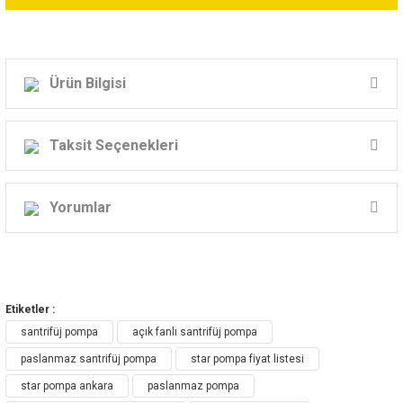
Ürün Bilgisi
STAR KOMPLE PASLANMAZ AÇIK FANLI
SANTRİFÜJ POMPA
Taksit Seçenekleri
Model: SPINOX 550 T
Yorumlar
Güç: 1.5hp
Volt: 380v
Giriş-Çıkış: 2" X 2"
Bu ürüne ilk yorumu siz yapın!
TANIM
Etiketler :
SPINOX 550 serisi pompaların sıvı ile temas eden yüzeyleri AISI 304 L
Yorum Yaz
santrifüj pompa
açık fanlı santrifüj pompa
paslanmaz çelikten açık (vorteks) çarklı üretilmiş olup çeşitli kimyasalların
paslanmaz santrifüj pompa
star pompa fiyat listesi
transferi için uygundur. Hijyenik ve korozyona karşı dayanıklı pompalardır.
star pompa ankara
paslanmaz pompa