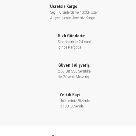
Endüstriyel uygulamalar
Ücretsiz Kargo
Bağ ve bahçe sulama
Seçili Ürünlerde ve 4000₺ Üzeri
Alışverişlerde Ücretsiz Kargo
TEKNİK ÖZELLİKLER
Hızlı Gönderim
Emme ağız çapı
1 1/4"
Siparişleriniz 24 saat
Basma ağız çapı
1 1/4"
İçinde Kargoda
Debi (Q) (maks.)
6 m3/h
Emme derinliği (maks.)
6 m
Güvenli Alışveriş
265 Bit SSL Sertifika
Basma yüksekliği
61 mSS
ile Güvenli Alışveriş
(maks.)
Motor devri (maks.)
2900 d/d
Yetkili Bayi
Akışkan sıcaklığı
110 °C
Ürünleriniz Bizimle
Ortam sıcaklığı (maks.)
40°C
%100 Güvende
Gövde basıncı (maks.)
10 bar
Çalışma gerilimi
220 V, 50 Hz (M) / 380 V, 50 HZ
(T)