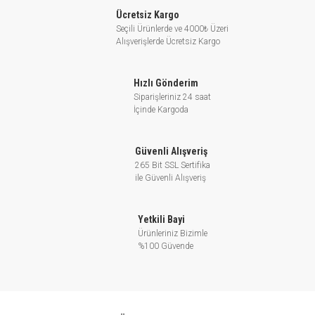
Endüstriyel uygulamalar
Ücretsiz Kargo
Bağ ve bahçe sulama
Seçili Ürünlerde ve 4000₺ Üzeri
Alışverişlerde Ücretsiz Kargo
TEKNİK ÖZELLİKLER
Hızlı Gönderim
Emme ağız çapı
1 1/4"
Siparişleriniz 24 saat
Basma ağız çapı
1 1/4"
İçinde Kargoda
Debi (Q) (maks.)
6 m3/h
Emme derinliği (maks.)
6 m
Güvenli Alışveriş
265 Bit SSL Sertifika
Basma yüksekliği
61 mSS
ile Güvenli Alışveriş
(maks.)
Motor devri (maks.)
2900 d/d
Yetkili Bayi
Akışkan sıcaklığı
110 °C
Ürünleriniz Bizimle
Ortam sıcaklığı (maks.)
40°C
%100 Güvende
Gövde basıncı (maks.)
10 bar
Çalışma gerilimi
220 V, 50 Hz (M) / 380 V, 50 HZ
(T)