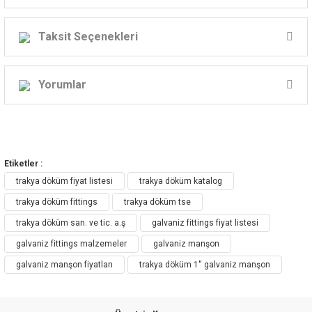
Trakya Döküm 1'' Galvaniz MANŞON
Taksit Seçenekleri
Yorumlar
Bu ürüne ilk yorumu siz yapın!
Etiketler :
Yorum Yaz
trakya döküm fiyat listesi
trakya döküm katalog
trakya döküm fittings
trakya döküm tse
trakya döküm san. ve tic. a.ş
galvaniz fittings fiyat listesi
galvaniz fittings malzemeler
galvaniz manşon
galvaniz manşon fiyatları
trakya döküm 1'' galvaniz manşon