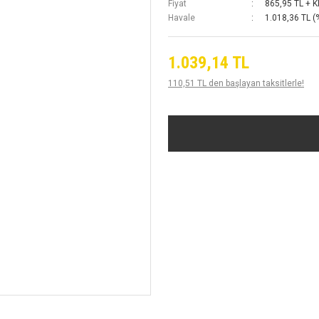
Fiyat
865,95 TL + 
Havale
1.018,36 TL (
1.039,14 TL
110,51 TL den başlayan taksitlerle!