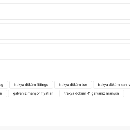
Trakya Döküm 4 '' Galvaniz MANŞON
Bu ürüne ilk yorumu siz yapın!
og
trakya döküm fittings
trakya döküm tse
trakya döküm san. ve
Yorum Yaz
on
galvaniz manşon fiyatları
trakya döküm 4'' galvaniz manşon