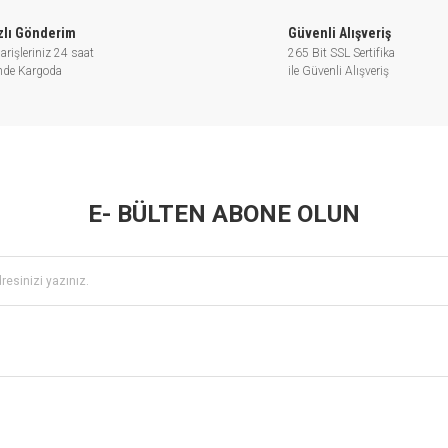
zlı Gönderim
Güvenli Alışveriş
arişleriniz 24 saat
265 Bit SSL Sertifika
inde Kargoda
ile Güvenli Alışveriş
E- BÜLTEN ABONE OLUN