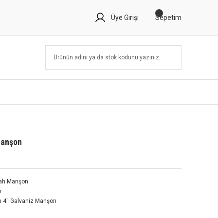
Üye Girişi
Sepetim
Manşon
yah Manşon
m
 4'' Galvaniz Manşon