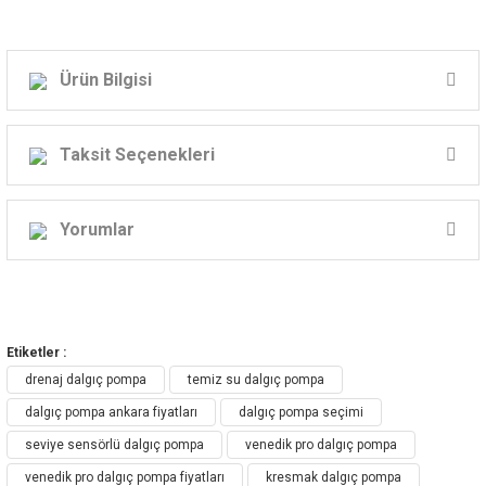
Ürün Bilgisi
Venedik Pro Temiz Su Dalgıç Pompa
Taksit Seçenekleri
Model : QSB-JH-400B
Güç: 400W
Yorumlar
Volt: 22
0v
Çıkış: 1"
Bu ürüne ilk yorumu siz yapın!
BASMA KAPASİTESİ
Etiketler :
Max. Debi : 9 m3/h
Yorum Yaz
drenaj dalgıç pompa
temiz su dalgıç pompa
Max Basınç: 5,5 mSS
dalgıç pompa ankara fiyatları
dalgıç pompa seçimi
seviye sensörlü dalgıç pompa
venedik pro dalgıç pompa
venedik pro dalgıç pompa fiyatları
kresmak dalgıç pompa