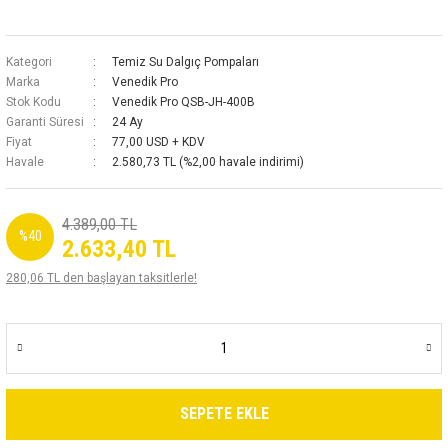
Kategori
Temiz Su Dalgıç Pompaları
Marka
Venedik Pro
Stok Kodu
Venedik Pro QSB-JH-400B
Garanti Süresi
24 Ay
Fiyat
77,00 USD + KDV
Havale
2.580,73 TL (%2,00 havale indirimi)
4.389,00 TL
%40
2.633,40 TL
280,06 TL den başlayan taksitlerle!
SEPETE EKLE